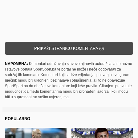
PRIKAŽI STRANICU KOMENTARA (0)
NAPOMENA:
Komentari odražavaju stavove njihovih autora/ica, a ne nužno
i stavove portala SportSport.ba te portal ne može i neće odgovarati za
sadržaj tih kometara. Komentari koji sadrže vrijeđanja, psovanja i vulgaran
riječnik mogu biti uklonjeni bez najave i objašnjenja, ali to ne obavezuje
SportSport.ba da obriše sve komentare koji krše pravila. Čitanjem prihvatate
mogućnost da među komentarima mogu biti pronađeni sadržaji koji mogu
biti u suprotnosti sa vašim uvjerenjima.
POPULARNO