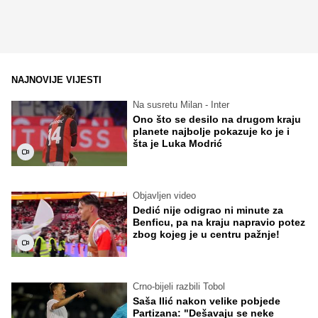
NAJNOVIJE VIJESTI
Na susretu Milan - Inter
Ono što se desilo na drugom kraju
planete najbolje pokazuje ko je i
šta je Luka Modrić
Objavljen video
Dedić nije odigrao ni minute za
Benficu, pa na kraju napravio potez
zbog kojeg je u centru pažnje!
Crno-bijeli razbili Tobol
Saša Ilić nakon velike pobjede
Partizana: "Dešavaju se neke