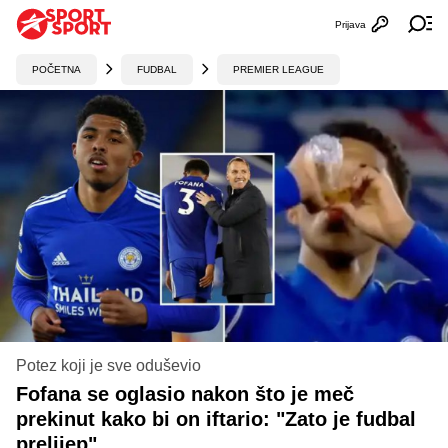
Prijava
Otvori profi
Ot
POČETNA
FUDBAL
PREMIER LEAGUE
Potez koji je sve oduševio
Fofana se oglasio nakon što je meč
prekinut kako bi on iftario: "Zato je fudbal
prelijep"