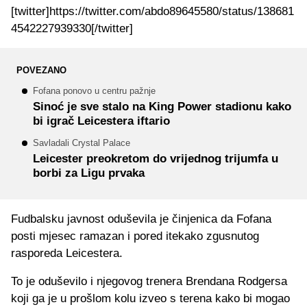
[twitter]https://twitter.com/abdo89645580/status/138681
4542227939330[/twitter]
POVEZANO
Fofana ponovo u centru pažnje
Sinoć je sve stalo na King Power stadionu kako
bi igrač Leicestera iftario
Savladali Crystal Palace
Leicester preokretom do vrijednog trijumfa u
borbi za Ligu prvaka
Fudbalsku javnost oduševila je činjenica da Fofana
posti mjesec ramazan i pored itekako zgusnutog
rasporeda Leicestera.
To je oduševilo i njegovog trenera Brendana Rodgersa
koji ga je u prošlom kolu izveo s terena kako bi mogao