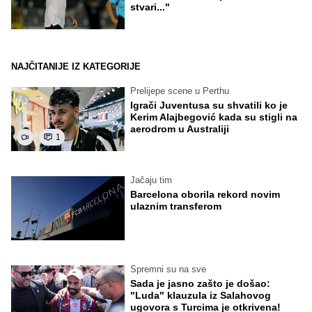
stvari..."
NAJČITANIJE IZ KATEGORIJE
Prelijepe scene u Perthu
Igrači Juventusa su shvatili ko je
Kerim Alajbegović kada su stigli na
aerodrom u Australiji
1
Jačaju tim
Barcelona oborila rekord novim
ulaznim transferom
Spremni su na sve
Sada je jasno zašto je došao:
"Luda" klauzula iz Salahovog
ugovora s Turcima je otkrivena!