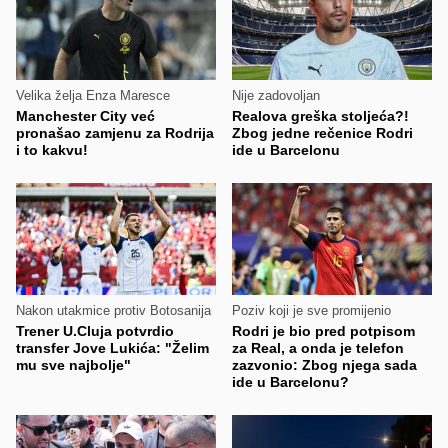
Velika želja Enza Maresce
Nije zadovoljan
Manchester City već
Realova greška stoljeća?!
pronašao zamjenu za Rodrija
Zbog jedne rečenice Rodri
i to kakvu!
ide u Barcelonu
Nakon utakmice protiv Botosanija
Poziv koji je sve promijenio
Trener U.Cluja potvrdio
Rodri je bio pred potpisom
transfer Jove Lukića: "Želim
za Real, a onda je telefon
mu sve najbolje"
zazvonio: Zbog njega sada
ide u Barcelonu?