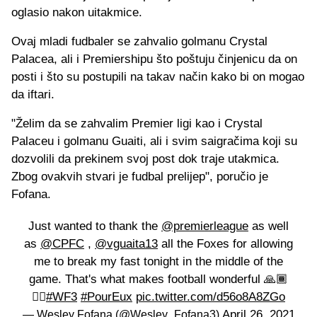
oglasio nakon uitakmice.
Ovaj mladi fudbaler se zahvalio golmanu Crystal
Palacea, ali i Premiershipu što poštuju činjenicu da on
posti i što su postupili na takav način kako bi on mogao
da iftari.
"Želim da se zahvalim Premier ligi kao i Crystal
Palaceu i golmanu Guaiti, ali i svim saigračima koji su
dozvolili da prekinem svoj post dok traje utakmica.
Zbog ovakvih stvari je fudbal prelijep", poručio je
Fofana.
Just wanted to thank the
@premierleague
as well
as
@CPFC
,
@vguaita13
all the Foxes for allowing
me to break my fast tonight in the middle of the
game. That's what makes football wonderful 🙏🏾
✊🏾
#WF3
#PourEux
pic.twitter.com/d56o8A8ZGo
April 26, 2021
— Wesley Fofana (@Wesley_Fofana3)