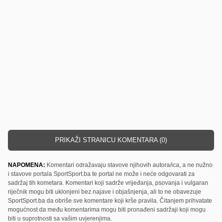
PRIKAŽI STRANICU KOMENTARA (0)
NAPOMENA:
Komentari odražavaju stavove njihovih autora/ica, a ne nužno
i stavove portala SportSport.ba te portal ne može i neće odgovarati za
sadržaj tih kometara. Komentari koji sadrže vrijeđanja, psovanja i vulgaran
riječnik mogu biti uklonjeni bez najave i objašnjenja, ali to ne obavezuje
SportSport.ba da obriše sve komentare koji krše pravila. Čitanjem prihvatate
mogućnost da među komentarima mogu biti pronađeni sadržaji koji mogu
biti u suprotnosti sa vašim uvjerenjima.