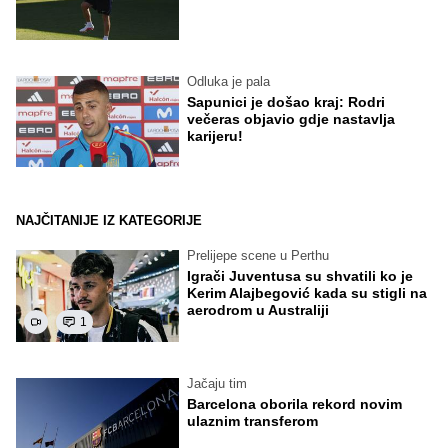
Odluka je pala
Sapunici je došao kraj: Rodri
večeras objavio gdje nastavlja
karijeru!
NAJČITANIJE IZ KATEGORIJE
Prelijepe scene u Perthu
Igrači Juventusa su shvatili ko je
Kerim Alajbegović kada su stigli na
aerodrom u Australiji
1
Jačaju tim
Barcelona oborila rekord novim
ulaznim transferom