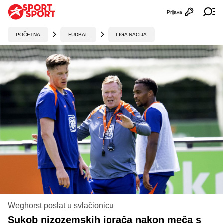
Prijava
Otvori profi
Ot
POČETNA
FUDBAL
LIGA NACIJA
Weghorst poslat u svlačionicu
Sukob nizozemskih igrača nakon meča s