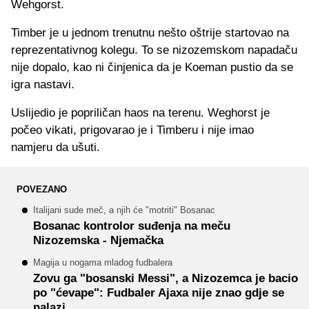
Wehgorst.
Timber je u jednom trenutnu nešto oštrije startovao na
reprezentativnog kolegu. To se nizozemskom napadaču
nije dopalo, kao ni činjenica da je Koeman pustio da se
igra nastavi.
Uslijedio je popriličan haos na terenu. Weghorst je
počeo vikati, prigovarao je i Timberu i nije imao
namjeru da ušuti.
POVEZANO
Italijani sude meč, a njih će "motriti" Bosanac
Bosanac kontrolor suđenja na meču
Nizozemska - Njemačka
Magija u nogama mladog fudbalera
Zovu ga "bosanski Messi", a Nizozemca je bacio
po "ćevape": Fudbaler Ajaxa nije znao gdje se
nalazi