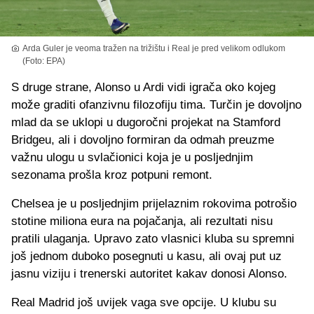
Arda Guler je veoma tražen na trižištu i Real je pred velikom odlukom
(Foto: EPA)
S druge strane, Alonso u Ardi vidi igrača oko kojeg
može graditi ofanzivnu filozofiju tima. Turčin je dovoljno
mlad da se uklopi u dugoročni projekat na Stamford
Bridgeu, ali i dovoljno formiran da odmah preuzme
važnu ulogu u svlačionici koja je u posljednjim
sezonama prošla kroz potpuni remont.
Chelsea je u posljednjim prijelaznim rokovima potrošio
stotine miliona eura na pojačanja, ali rezultati nisu
pratili ulaganja. Upravo zato vlasnici kluba su spremni
još jednom duboko posegnuti u kasu, ali ovaj put uz
jasnu viziju i trenerski autoritet kakav donosi Alonso.
Real Madrid još uvijek vagа sve opcije. U klubu su