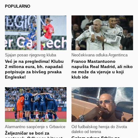
POPULARNO
Sjajan posao njegovog kluba
Neočekivana odluka Argentinca
Već je na pregledima! Klubu
Franco Mastantuono
2 miliona eura, bh. napadač
napušta Real Madrid, ali niko
potpisuje za bivšeg prvaka
ne može da vjeruje u koji
Engleske!
klub ide
Alarmantno saopćenje s Grbavice
Od fudbalskog heroja do života
daleko od terena
Željezničar se bori za
Golom odveo Srbiju na