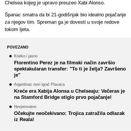
Chelsea kojeg je upravo preuzeo Xabi Alonso.
Španac smatra da bi 21-godišnjak bio idealno pojačanje
za njegov tim. Spreman ga je dovesti u svoje redove
tokom ljeta.
POVEZANO
Kratko i jasno
Florentino Perez je na filmski način završio
spektakularan transfer: "To ti je želja? Završeno
je"
Argentinac novi igrač Plavaca
Kreće era Xabija Alonsa u Chelseaju: Večeras je
na Stamford Bridge stiglo prvo pojačanje!
Nevjerovatno
Očekujte neočekivano: Trojica zatražila odlazak
iz Reala!