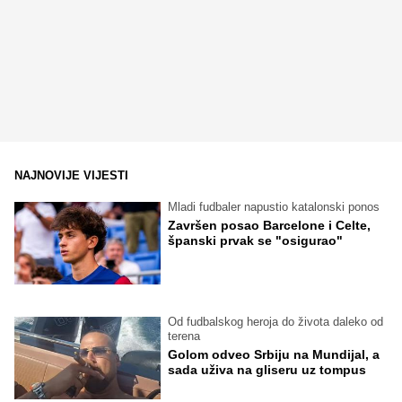
NAJNOVIJE VIJESTI
Mladi fudbaler napustio katalonski ponos
Završen posao Barcelone i Celte,
španski prvak se "osigurao"
Od fudbalskog heroja do života daleko od
terena
Golom odveo Srbiju na Mundijal, a
sada uživa na gliseru uz tompus