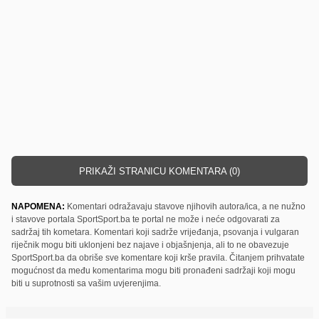
PRIKAŽI STRANICU KOMENTARA (0)
NAPOMENA:
Komentari odražavaju stavove njihovih autora/ica, a ne nužno
i stavove portala SportSport.ba te portal ne može i neće odgovarati za
sadržaj tih kometara. Komentari koji sadrže vrijeđanja, psovanja i vulgaran
riječnik mogu biti uklonjeni bez najave i objašnjenja, ali to ne obavezuje
SportSport.ba da obriše sve komentare koji krše pravila. Čitanjem prihvatate
mogućnost da među komentarima mogu biti pronađeni sadržaji koji mogu
biti u suprotnosti sa vašim uvjerenjima.