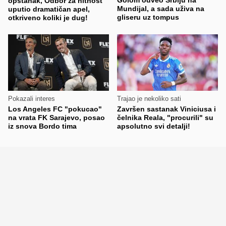
opstanak, Odbor za hitnost
Mundijal, a sada uživa na
uputio dramatičan apel,
gliseru uz tompus
otkriveno koliki je dug!
Pokazali interes
Trajao je nekoliko sati
Los Angeles FC "pokucao"
Završen sastanak Viniciusa i
na vrata FK Sarajevo, posao
čelnika Reala, "procurili" su
iz snova Bordo tima
apsolutno svi detalji!