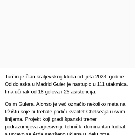
Turčin je član kraljevskog kluba od ljeta 2023. godine.
Od dolaska u Madrid Guler je nastupio u 111 utakmica.
Ima učinak od 18 golova i 25 asistencija.
Osim Gulera, Alonso je već označio nekoliko meta na
tržištu koje bi trebale podići kvalitet Chelseaja u svim
linijama. Projekt koji gradi španski trener
podrazumijeva agresivniji, tehnički dominantan fudbal,
a upravo se Arda savršeno uklapa u ideju brze