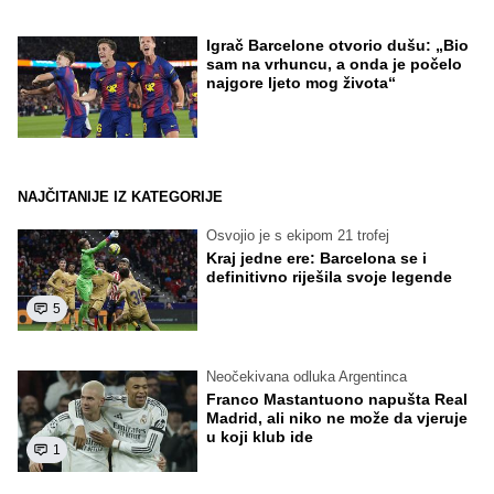
Igrač Barcelone otvorio dušu: „Bio
sam na vrhuncu, a onda je počelo
najgore ljeto mog života“
NAJČITANIJE IZ KATEGORIJE
Osvojio je s ekipom 21 trofej
Kraj jedne ere: Barcelona se i
definitivno riješila svoje legende
5
Neočekivana odluka Argentinca
Franco Mastantuono napušta Real
Madrid, ali niko ne može da vjeruje
u koji klub ide
1