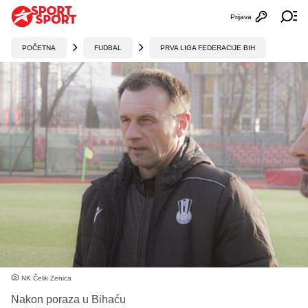
Prijava
Otvori profi
Ot
POČETNA
FUDBAL
PRVA LIGA FEDERACIJE BIH
NK Čelik Zenica
Nakon poraza u Bihaću