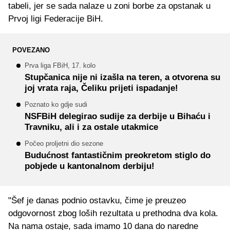
tabeli, jer se sada nalaze u zoni borbe za opstanak u
Prvoj ligi Federacije BiH.
POVEZANO
Prva liga FBiH, 17. kolo
Stupčanica nije ni izašla na teren, a otvorena su
joj vrata raja, Čeliku prijeti ispadanje!
Poznato ko gdje sudi
NSFBiH delegirao sudije za derbije u Bihaću i
Travniku, ali i za ostale utakmice
Počeo proljetni dio sezone
Budućnost fantastičnim preokretom stiglo do
pobjede u kantonalnom derbiju!
"Šef je danas podnio ostavku, čime je preuzeo
odgovornost zbog loših rezultata u prethodna dva kola.
Na nama ostaje, sada imamo 10 dana do naredne