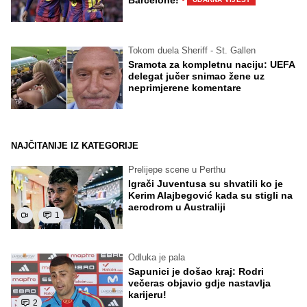
Tokom duela Sheriff - St. Gallen
Sramota za kompletnu naciju: UEFA
delegat jučer snimao žene uz
neprimjerene komentare
NAJČITANIJE IZ KATEGORIJE
Prelijepe scene u Perthu
Igrači Juventusa su shvatili ko je
Kerim Alajbegović kada su stigli na
aerodrom u Australiji
1
Odluka je pala
Sapunici je došao kraj: Rodri
večeras objavio gdje nastavlja
karijeru!
2