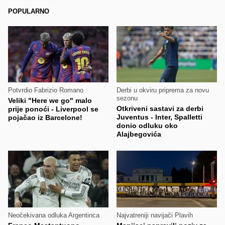
POPULARNO
Potvrdio Fabrizio Romano
Derbi u okviru priprema za novu
sezonu
Veliki "Here we go" malo
Otkriveni sastavi za derbi
prije ponoći - Liverpool se
Juventus - Inter, Spalletti
pojačao iz Barcelone!
donio odluku oko
Alajbegovića
Neočekivana odluka Argentinca
Najvatreniji navijači Plavih