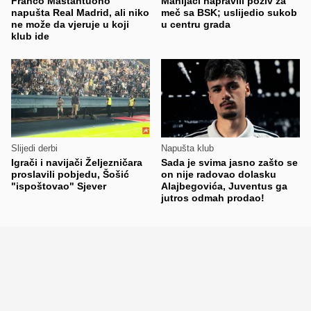
Franco Mastantuono
Manijaci napravili poziv za
napušta Real Madrid, ali niko
meč sa BSK; uslijedio sukob
ne može da vjeruje u koji
u centru grada
klub ide
Slijedi derbi
Napušta klub
Igrači i navijači Željezničara
Sada je svima jasno zašto se
proslavili pobjedu, Šošić
on nije radovao dolasku
"ispoštovao" Sjever
Alajbegovića, Juventus ga
jutros odmah prodao!