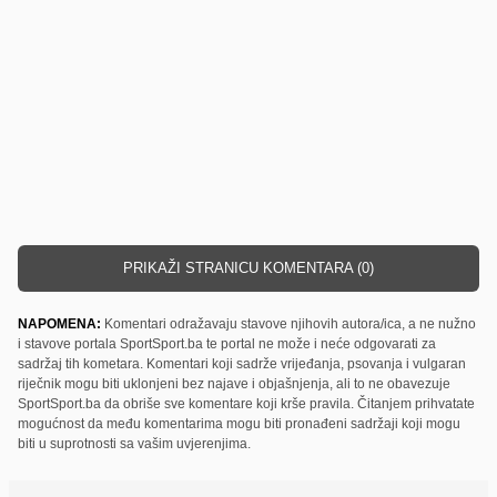
PRIKAŽI STRANICU KOMENTARA (0)
NAPOMENA:
Komentari odražavaju stavove njihovih autora/ica, a ne nužno
i stavove portala SportSport.ba te portal ne može i neće odgovarati za
sadržaj tih kometara. Komentari koji sadrže vrijeđanja, psovanja i vulgaran
riječnik mogu biti uklonjeni bez najave i objašnjenja, ali to ne obavezuje
SportSport.ba da obriše sve komentare koji krše pravila. Čitanjem prihvatate
mogućnost da među komentarima mogu biti pronađeni sadržaji koji mogu
biti u suprotnosti sa vašim uvjerenjima.