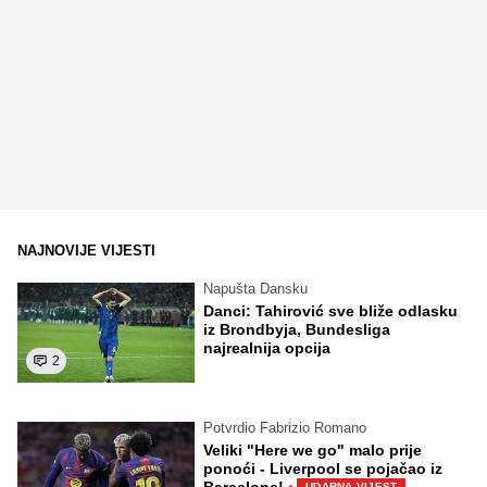
NAJNOVIJE VIJESTI
Napušta Dansku
Danci: Tahirović sve bliže odlasku
iz Brondbyja, Bundesliga
najrealnija opcija
2
Potvrdio Fabrizio Romano
Veliki "Here we go" malo prije
ponoći - Liverpool se pojačao iz
·
Barcelone!
UDARNA VIJEST