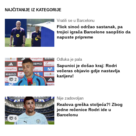
NAJČITANIJE IZ KATEGORIJE
Vratili se u Barcelonu
Flick sinoć održao sastanak, pa
trojici igrača Barcelone saopštio da
napuste pripreme
Odluka je pala
Sapunici je došao kraj: Rodri
večeras objavio gdje nastavlja
karijeru!
2
Nije zadovoljan
Realova greška stoljeća?! Zbog
jedne rečenice Rodri ide u
Barcelonu
6