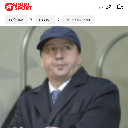
Prijava
Otvori profi
Ot
POČETNA
FUDBAL
NERAZVRSTANO