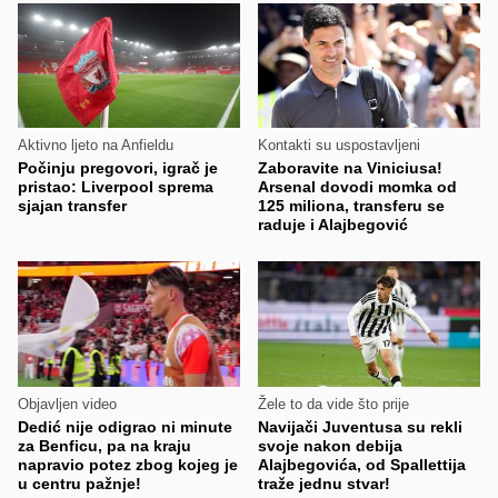
Aktivno ljeto na Anfieldu
Kontakti su uspostavljeni
Počinju pregovori, igrač je
Zaboravite na Viniciusa!
pristao: Liverpool sprema
Arsenal dovodi momka od
sjajan transfer
125 miliona, transferu se
raduje i Alajbegović
Objavljen video
Žele to da vide što prije
Dedić nije odigrao ni minute
Navijači Juventusa su rekli
za Benficu, pa na kraju
svoje nakon debija
napravio potez zbog kojeg je
Alajbegovića, od Spallettija
u centru pažnje!
traže jednu stvar!