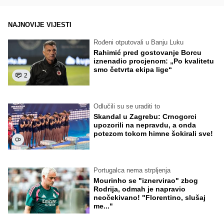
NAJNOVIJE VIJESTI
Rođeni otputovali u Banju Luku
Rahimić pred gostovanje Borcu
iznenadio procjenom: „Po kvalitetu
smo četvrta ekipa lige“
2
Odlučili su se uraditi to
Skandal u Zagrebu: Crnogorci
upozorili na nepravdu, a onda
potezom tokom himne šokirali sve!
Portugalca nema strpljenja
Mourinho se "iznervirao" zbog
Rodrija, odmah je napravio
neočekivano! "Florentino, slušaj
me..."