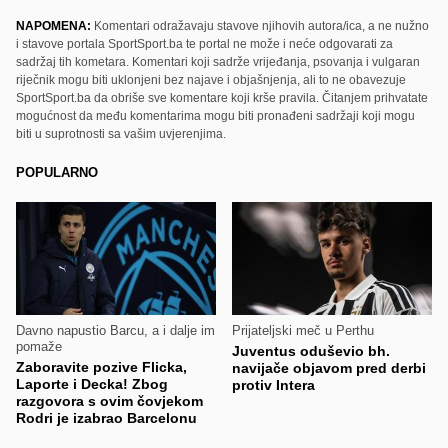
NAPOMENA:
Komentari odražavaju stavove njihovih autora/ica, a ne nužno
i stavove portala SportSport.ba te portal ne može i neće odgovarati za
sadržaj tih kometara. Komentari koji sadrže vrijeđanja, psovanja i vulgaran
riječnik mogu biti uklonjeni bez najave i objašnjenja, ali to ne obavezuje
SportSport.ba da obriše sve komentare koji krše pravila. Čitanjem prihvatate
mogućnost da među komentarima mogu biti pronađeni sadržaji koji mogu
biti u suprotnosti sa vašim uvjerenjima.
POPULARNO
Davno napustio Barcu, a i dalje im
Prijateljski meč u Perthu
pomaže
Juventus oduševio bh.
Zaboravite pozive Flicka,
navijače objavom pred derbi
Laporte i Decka! Zbog
protiv Intera
razgovora s ovim čovjekom
Rodri je izabrao Barcelonu