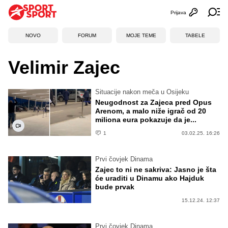
Prijava
Otvori profi
Ot
NOVO
FORUM
MOJE TEME
TABELE
Velimir Zajec
Situacije nakon meča u Osijeku
Neugodnost za Zajeca pred Opus
Arenom, a malo niže igrač od 20
miliona eura pokazuje da je...
1
03.02.25. 16:26
Prvi čovjek Dinama
Zajec to ni ne sakriva: Jasno je šta
će uraditi u Dinamu ako Hajduk
bude prvak
15.12.24. 12:37
Prvi čovjek Dinama