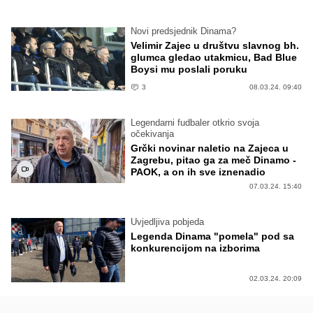
Novi predsjednik Dinama?
Velimir Zajec u društvu slavnog bh.
glumca gledao utakmicu, Bad Blue
Boysi mu poslali poruku
3
08.03.24. 09:40
Legendarni fudbaler otkrio svoja
očekivanja
Grčki novinar naletio na Zajeca u
Zagrebu, pitao ga za meč Dinamo -
PAOK, a on ih sve iznenadio
07.03.24. 15:40
Uvjedljiva pobjeda
Legenda Dinama "pomela" pod sa
konkurencijom na izborima
02.03.24. 20:09