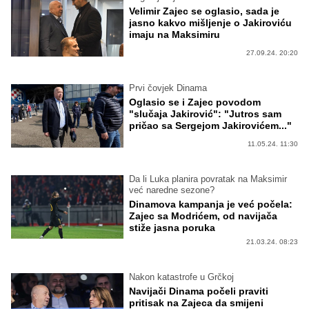
Velimir Zajec se oglasio, sada je
jasno kakvo mišljenje o Jakiroviću
imaju na Maksimiru
27.09.24. 20:20
Prvi čovjek Dinama
Oglasio se i Zajec povodom
"slučaja Jakirović": "Jutros sam
pričao sa Sergejom Jakirovićem..."
11.05.24. 11:30
Da li Luka planira povratak na Maksimir
već naredne sezone?
Dinamova kampanja je već počela:
Zajec sa Modrićem, od navijača
stiže jasna poruka
21.03.24. 08:23
Nakon katastrofe u Grčkoj
Navijači Dinama počeli praviti
pritisak na Zajeca da smijeni