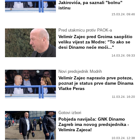
Jakirovića, pa saznali "bolnu"
istinu
15.03.24. 09:46
Pred utakmicu protiv PAOK-a
Velimir Zajec pred Grcima saopštio
veliku vijest za Modre: "To ako se
desi Dinamo neće moći..."
14.03.24. 09:33
Novi predsjednik Modrih
Velimir Zajec napravio prve poteze,
poznat je status prve dame Dinama
Vlatke Peras
11.03.24. 16:20
Gotovi izbori
Pobjeda navijača: GNK Dinamo
Zagreb ima novog predsjednika -
Velimira Zajeca!
10.03.24. 12:38