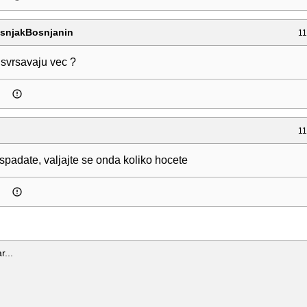
snjakBosnjanin
11
 svrsavaju vec ?
11
spadate, valjajte se onda koliko hocete