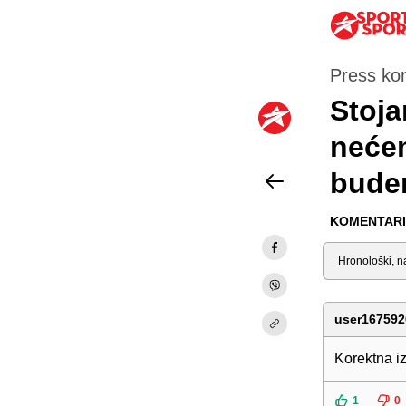
Press ko
Stoja
nećem
budem
KOMENTARI 
Sortiraj
user167592
Korektna i
1
0