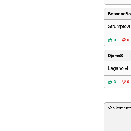
BosanacBo
Strumpfovi
0
0
DjemaS
Lagano vi i
3
0
Komentar