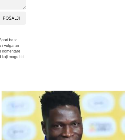
POŠALJI
Sport.ba te
a i vulgaran
sve komentare
 koji mogu biti