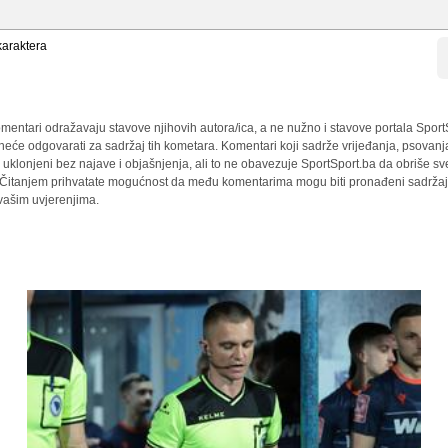
araktera
mentari odražavaju stavove njihovih autora/ica, a ne nužno i stavove portala Sport
 neće odgovarati za sadržaj tih kometara. Komentari koji sadrže vrijeđanja, psovanj
i uklonjeni bez najave i objašnjenja, ali to ne obavezuje SportSport.ba da obriše 
a. Čitanjem prihvatate mogućnost da među komentarima mogu biti pronađeni sadržaji
 vašim uvjerenjima.