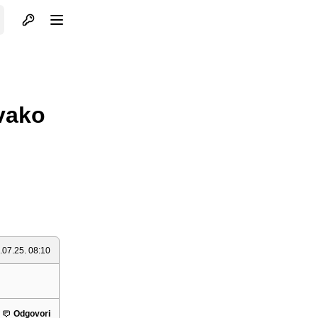
Otvori profil
Otvori meni
vako
.07.25. 08:10
Odgovori