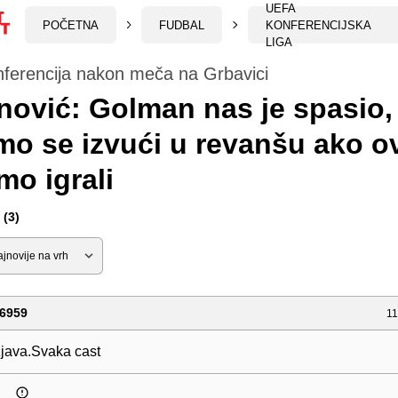
UEFA
POČETNA
FUDBAL
KONFERENCIJSKA
LIGA
nferencija nakon meča na Grbavici
nović: Golman nas je spasio,
o se izvući u revanšu ako o
o igrali
(3)
6959
11
zjava.Svaka cast