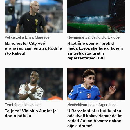
Velika želja Enza Maresce
Nevrijeme zahvatilo dio Evrope
Manchester City već
Haotične scene i prekid
pronašao zamjenu za Rodrija
meča Evropske lige u kojem
i to kakvu!
su trebali zaigrati i
reprezentativci BiH
Tvrdi španski novinar
Neočekivan potez Argentinca
To je to! Vinicius Junior je
U Barceloni ni u ludilu nisu
donio odluku!
očekivali kakav šamar će im
zadati Julian Alvarez nakon
cijele drame!