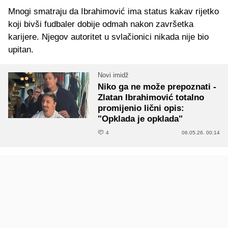
Mnogi smatraju da Ibrahimović ima status kakav rijetko
koji bivši fudbaler dobije odmah nakon završetka
karijere. Njegov autoritet u svlačionici nikada nije bio
upitan.
Novi imidž
Niko ga ne može prepoznati -
Zlatan Ibrahimović totalno
promijenio lični opis:
"Opklada je opklada"
4
06.05.26. 00:14