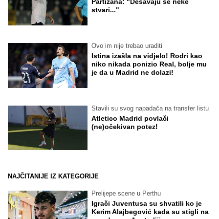
Partizana: "Dešavaju se neke
stvari..."
Ovo im nije trebao uraditi
Istina izašla na vidjelo! Rodri kao
niko nikada ponizio Real, bolje mu
je da u Madrid ne dolazi!
Stavili su svog napadača na transfer listu
Atletico Madrid povlači
(ne)očekivan potez!
NAJČITANIJE IZ KATEGORIJE
Prelijepe scene u Perthu
Igrači Juventusa su shvatili ko je
Kerim Alajbegović kada su stigli na