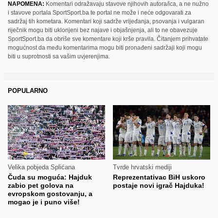
NAPOMENA:
Komentari odražavaju stavove njihovih autora/ica, a ne nužno
i stavove portala SportSport.ba te portal ne može i neće odgovarati za
sadržaj tih kometara. Komentari koji sadrže vrijeđanja, psovanja i vulgaran
riječnik mogu biti uklonjeni bez najave i objašnjenja, ali to ne obavezuje
SportSport.ba da obriše sve komentare koji krše pravila. Čitanjem prihvatate
mogućnost da među komentarima mogu biti pronađeni sadržaji koji mogu
biti u suprotnosti sa vašim uvjerenjima.
POPULARNO
Velika pobjeda Splićana
Tvrde hrvatski mediji
Čuda su moguća: Hajduk
Reprezentativac BiH uskoro
zabio pet golova na
postaje novi igrač Hajduka!
evropskom gostovanju, a
mogao je i puno više!