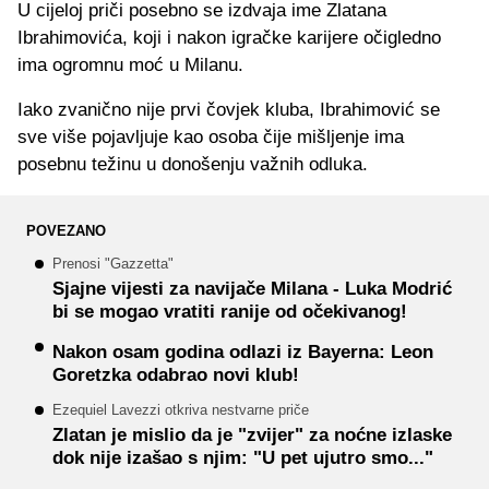
U cijeloj priči posebno se izdvaja ime Zlatana
Ibrahimovića, koji i nakon igračke karijere očigledno
ima ogromnu moć u Milanu.
Iako zvanično nije prvi čovjek kluba, Ibrahimović se
sve više pojavljuje kao osoba čije mišljenje ima
posebnu težinu u donošenju važnih odluka.
POVEZANO
Prenosi "Gazzetta"
Sjajne vijesti za navijače Milana - Luka Modrić
bi se mogao vratiti ranije od očekivanog!
Nakon osam godina odlazi iz Bayerna: Leon
Goretzka odabrao novi klub!
Ezequiel Lavezzi otkriva nestvarne priče
Zlatan je mislio da je "zvijer" za noćne izlaske
dok nije izašao s njim: "U pet ujutro smo..."