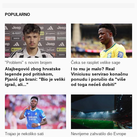
POPULARNO
"Problemi" s novim brojem
Čeka se rasplet velike sage
Alajbegović zbog hrvatske
I to mu je malo? Real
legende pod pritiskom,
Viniciusu servirao konačnu
Pjanić ga brani: "Bio je veliki
ponudu i poručio da "više
igrač, ali..."
od toga nećeš dobiti"
Trajao je nekoliko sati
Nevrijeme zahvatilo dio Evrope