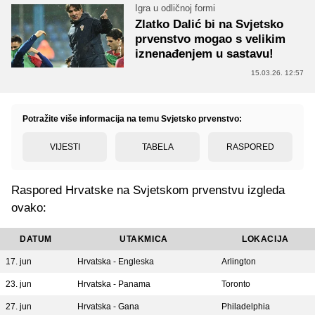
Igra u odličnoj formi
Zlatko Dalić bi na Svjetsko
prvenstvo mogao s velikim
iznenađenjem u sastavu!
15.03.26. 12:57
Potražite više informacija na temu Svjetsko prvenstvo:
VIJESTI
TABELA
RASPORED
Raspored Hrvatske na Svjetskom prvenstvu izgleda
ovako:
DATUM
UTAKMICA
LOKACIJA
17. jun
Hrvatska - Engleska
Arlington
23. jun
Hrvatska - Panama
Toronto
27. jun
Hrvatska - Gana
Philadelphia