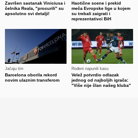
Završen sastanak Viniciusa i
Haotične scene i prekid
čelnika Reala, "procurili" su
meča Evropske lige u kojem
apsolutno svi detalji!
su trebali zaigrati i
reprezentativci BiH
Jačaju tim
Rođeni napunili kasu
Barcelona oborila rekord
Velež potvrdio odlazak
novim ulaznim transferom
jednog od najboljih igrača:
"Više nije član našeg kluba"