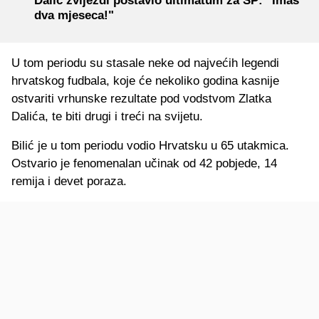
Dalić zvijezdi postavio ultimatum za SP: "Imaš
dva mjeseca!"
U tom periodu su stasale neke od najvećih legendi
hrvatskog fudbala, koje će nekoliko godina kasnije
ostvariti vrhunske rezultate pod vodstvom Zlatka
Dalića, te biti drugi i treći na svijetu.
Bilić je u tom periodu vodio Hrvatsku u 65 utakmica.
Ostvario je fenomenalan učinak od 42 pobjede, 14
remija i devet poraza.