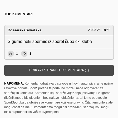
TOP KOMENTARI
BosanskaSwedska
23.03.26. 18:50
Sigurno neki spermic iz sporet šupa cki kluba
1
1
PRIKAŽI STRANICU KOMENTARA (1)
NAPOMENA:
Komentari odražavaju stavove njihovih autora/ica, a ne nužno
i stavove portala SportSport.ba te portal ne može i neće odgovarati za
sadržaj tih kometara. Komentari koji sadrže vrijeđanja, psovanja i vulgaran
riječnik mogu biti uklonjeni bez najave i objašnjenja, ali to ne obavezuje
SportSport.ba da obriše sve komentare koji krše pravila. Čitanjem prihvatate
mogućnost da među komentarima mogu biti pronađeni sadržaji koji mogu
biti u suprotnosti sa vašim uvjerenjima.