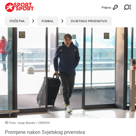
Prijava
Otvori profi
Ot
POČETNA
FUDBAL
SVJETSKO PRVENSTVO
Foto: Josip Bandic / CROPIX
Promjene nakon Svjetskog prvenstva