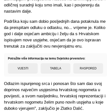
odličnoj suradnji koju smo imali, kao i povjerenju da
nastavim dalje.
Podrška koju sam dobio posljednjih dana potaknula me
da preispitam odluku o odlasku, no... vrijeme je. Koliko
god i dalje osjećam ambiciju i želju da s Hrvatskom
ispisujem nove uspjehe, osjećam da je ovo ispravan
trenutak za zaključiti ovu nevjerojatnu eru.
Potražite više informacija na temu Svjetsko prvenstvo:
VIJESTI
TABELA
RASPORED
Odlazim ispunjenog srca i ponosan što sam dao svoj
doprinos najvećim uspjesima hrvatskog nogometa u
povijesti, a svom nasljedniku, hrvatskoj reprezentaciji i
hrvatskom nogometu želim puno novih uspjeha u koje
duboko vjerujem", zaključio je Zlatko Dalić.