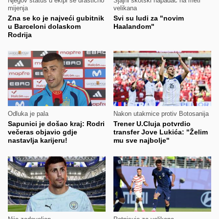
Njegov status u ekipi se drastično
Sjajni škotski napadač na meti
mijenja
velikana
Zna se ko je najveći gubitnik
Svi su ludi za "novim
u Barceloni dolaskom
Haalandom"
Rodrija
Odluka je pala
Nakon utakmice protiv Botosanija
Sapunici je došao kraj: Rodri
Trener U.Cluja potvrdio
večeras objavio gdje
transfer Jove Lukića: "Želim
nastavlja karijeru!
mu sve najbolje"