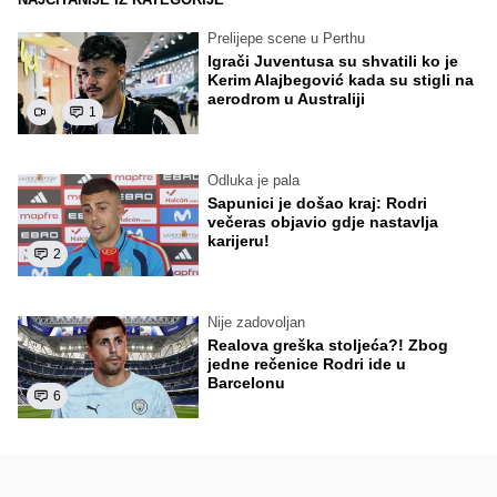
Prelijepe scene u Perthu
Igrači Juventusa su shvatili ko je
Kerim Alajbegović kada su stigli na
aerodrom u Australiji
1
Odluka je pala
Sapunici je došao kraj: Rodri
večeras objavio gdje nastavlja
karijeru!
2
Nije zadovoljan
Realova greška stoljeća?! Zbog
jedne rečenice Rodri ide u
Barcelonu
6