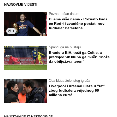
NAJNOVIJE VIJESTI
Poznat tačan datum
Dileme više nema - Poznato kada
će Rodri i zvanično postati novi
fudbaler Barcelone
1
Španci ga ne puštaju
Branio u BiH, traži ga Celtic, a
predsjednik kluba ga muči: "Može
da obilježava teren"
Oba kluba žele istog igrača
Liverpool i Arsenal ulaze u "rat"
zbog fudbalera vrijednog 69
miliona eura!
NAJČITANIJE IZ KATEGORIJE