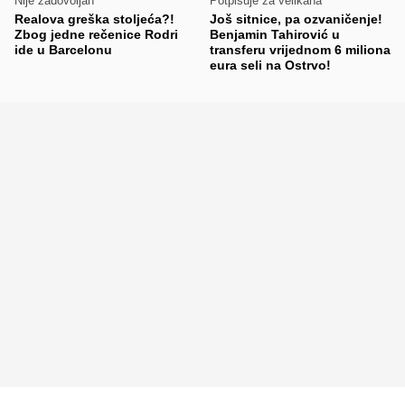
Nije zadovoljan
Potpisuje za velikana
Realova greška stoljeća?!
Još sitnice, pa ozvaničenje!
Zbog jedne rečenice Rodri
Benjamin Tahirović u
ide u Barcelonu
transferu vrijednom 6 miliona
eura seli na Ostrvo!