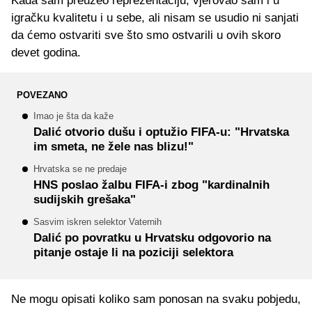
Kada sam preuzeo reprezentaciju, vjerovao sam i u
igračku kvalitetu i u sebe, ali nisam se usudio ni sanjati
da ćemo ostvariti sve što smo ostvarili u ovih skoro
devet godina.
POVEZANO
Imao je šta da kaže
Dalić otvorio dušu i optužio FIFA-u: "Hrvatska
im smeta, ne žele nas blizu!"
Hrvatska se ne predaje
HNS poslao žalbu FIFA-i zbog "kardinalnih
sudijskih grešaka"
Sasvim iskren selektor Vaternih
Dalić po povratku u Hrvatsku odgovorio na
pitanje ostaje li na poziciji selektora
Ne mogu opisati koliko sam ponosan na svaku pobjedu,