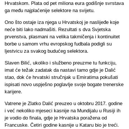
Hrvatskom. Plata od pet miliona eura godišnje svrstava
ga među najplaćenije selektore na svijetu.
Ono što ostaje iza njega u Hrvatskoj je naslijeđe koje
neće biti lako nadmašiti. Rezultati s dva Svjetska
prvenstva, plasmani na velika takmičenja i kontinuitet
borbe u samom vrhu evropskog fudbala podigli su
ljestvicu za svakog budućeg selektora.
Slaven Bilić, ukoliko i službeno preuzme tu funkciju,
imat će težak zadatak da nastavi tamo gdje je Dalić
stao, dok će hrvatski stručnjak u Emiratima pokušati
ispisati novo uspješno poglavlje svoje bogate trenerske
karijere.
Vatrene je Zlatko Dalić preuzeo u oktobru 2017. godine
i već nekoliko mjeseci kasnije na Mundijalu u Rusiji ih
je vodio do finala, gdje je Hrvatska poražena od
Francuske. Četiri godine kasnije u Kataru bio je treći.