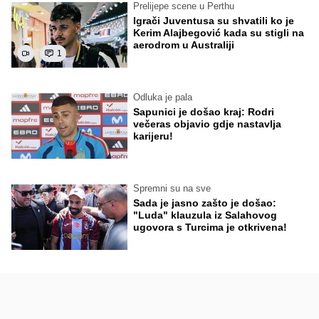
Prelijepe scene u Perthu
Igrači Juventusa su shvatili ko je
Kerim Alajbegović kada su stigli na
aerodrom u Australiji
1
Odluka je pala
Sapunici je došao kraj: Rodri
večeras objavio gdje nastavlja
karijeru!
Spremni su na sve
Sada je jasno zašto je došao:
"Luda" klauzula iz Salahovog
ugovora s Turcima je otkrivena!