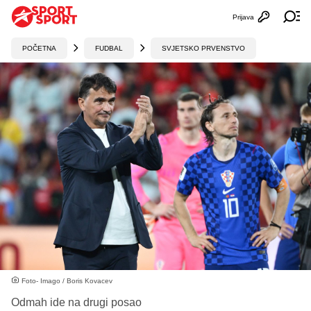
Prijava
Otvori profi
Ot
POČETNA
FUDBAL
SVJETSKO PRVENSTVO
Foto- Imago / Boris Kovacev
Odmah ide na drugi posao