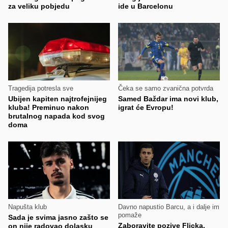
za veliku pobjedu
ide u Barcelonu
Tragedija potresla sve
Čeka se samo zvanična potvrda
Ubijen kapiten najtrofejnijeg
Samed Baždar ima novi klub,
kluba! Preminuo nakon
igrat će Evropu!
brutalnog napada kod svog
doma
Napušta klub
Davno napustio Barcu, a i dalje im
pomaže
Sada je svima jasno zašto se
Zaboravite pozive Flicka,
on nije radovao dolasku