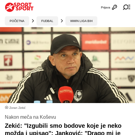
Prijava
Otvori profi
Ot
POČETNA
FUDBAL
WWIN LIGA BIH
Zoran Zekić
Nakon meča na Koševu
Zekić: "Izgubili smo bodove koje je neko
možda i upisao"; Janković: "Drago mi je