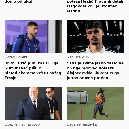
donio odluku!
poteza Reala: Procurili detalji
razgovora koji je uzdrmao
Madrid!
Odredili cijenu
Napušta klub
Jovo Lukić puni kasu Cluja,
Sada je svima jasno zašto se
Rumuni već pišu o
on nije radovao dolasku
historijskom transferu našeg
Alajbegovića, Juventus ga
Zmaja
jutros odmah prodao!
Obavljeni su razgovori
Saga se nastavlja