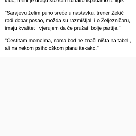
klub, meni je drago što sam tu iako ispadamo iz lige."
"Sarajevu želim puno sreće u nastavku, trener Zekić
radi dobar posao, možda su razmišljali i o Željezničaru,
imaju kvalitet i vjerujem da će pružati bolje partije."
"Čestitam momcima, nama bod ne znači ništa na tabeli,
ali na nekom psihološkom planu itekako."