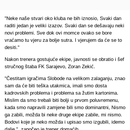
"Neke naše stvari oko kluba ne bih iznosio, Svaki dan
raditi jedan je veliki izazov. Svaki dan se dešavaju neki
novi problemi. Sve dok ovi momce ovako se bore
vraćamo tu vjeru za bolje sutra. I vjerujem da će se to
desiti."
Nakon trenera gostujuće ekipe, javnosti se obratio i šef
stručnog štaba FK Sarajevo, Zoran Zekić.
"Čestitam igračima Slobode na velikom zalaganju, znao
sam da će biti teška utakmica, imali smo dosta
kadrovskih problema i problema sa žutim kartonima.
Mislim da smo trebali biti bolji u prvom poluvremenu,
kada smo napravili zamjene bili smo dominantni, Nismo
ga zabili, možda bi neke druge ekipe zabile, mi nismo.
Bodovi koje je neko možda i upisao smo izgubili, idemo
dalje.", započeo je trener domaćih.