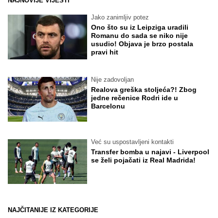
NAJNOVIJE VIJESTI
Jako zanimljiv potez
Ono što su iz Leipziga uradili
Romanu do sada se niko nije
usudio! Objava je brzo postala
pravi hit
Nije zadovoljan
Realova greška stoljeća?! Zbog
jedne rečenice Rodri ide u
Barcelonu
Već su uspostavljeni kontakti
Transfer bomba u najavi - Liverpool
se želi pojačati iz Real Madrida!
NAJČITANIJE IZ KATEGORIJE