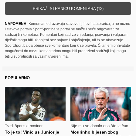
PRIKAŽI STRANICU KOMENTARA (13)
NAPOMENA:
Komentari odražavaju stavove njihovih autora/ica, a ne nužno
i stavove portala SportSport.ba te portal ne može i neće odgovarati za
sadržaj tih kometara. Komentari koji sadrže vrijeđanja, psovanja i vulgaran
riječnik mogu biti uklonjeni bez najave i objašnjenja, ali to ne obavezuje
SportSport.ba da obriše sve komentare koji krše pravila. Čitanjem prihvatate
mogućnost da među komentarima mogu biti pronađeni sadržaji koji mogu
biti u suprotnosti sa vašim uvjerenjima.
POPULARNO
Tvrdi španski novinar
Nije mu se dopalo ono što je čuo
To je to! Vinicius Junior je
Mourinho bijesan zbog