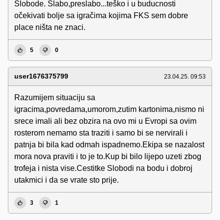
Slobode. Slabo,preslabo...teško i u buducnosti
očekivati bolje sa igračima kojima FKS sem dobre
place ništa ne znaci.
5
0
user1676375799
23.04.25. 09:53
Razumijem situaciju sa
igracima,povredama,umorom,zutim kartonima,nismo ni
srece imali ali bez obzira na ovo mi u Evropi sa ovim
rosterom nemamo sta traziti i samo bi se nervirali i
patnja bi bila kad odmah ispadnemo.Ekipa se nazalost
mora nova praviti i to je to.Kup bi bilo lijepo uzeti zbog
trofeja i nista vise.Cestitke Slobodi na bodu i dobroj
utakmici i da se vrate sto prije.
3
1