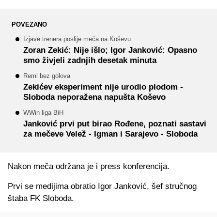
POVEZANO
Izjave trenera poslije meča na Koševu
Zoran Zekić: Nije išlo; Igor Janković: Opasno
smo živjeli zadnjih desetak minuta
Remi bez golova
Zekićev eksperiment nije urodio plodom -
Sloboda neporažena napušta Koševo
WWin liga BiH
Janković prvi put birao Rođene, poznati sastavi
za mečeve Velež - Igman i Sarajevo - Sloboda
Nakon meča održana je i press konferencija.
Prvi se medijima obratio Igor Janković, šef stručnog
štaba FK Sloboda.