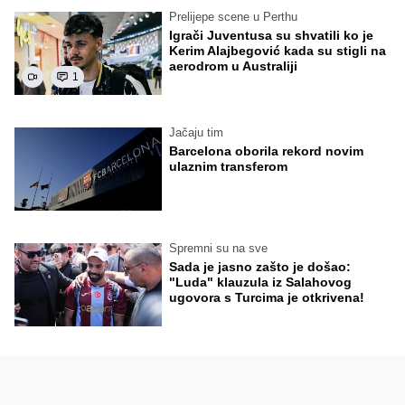
Prelijepe scene u Perthu
Igrači Juventusa su shvatili ko je
Kerim Alajbegović kada su stigli na
aerodrom u Australiji
1
Jačaju tim
Barcelona oborila rekord novim
ulaznim transferom
Spremni su na sve
Sada je jasno zašto je došao:
"Luda" klauzula iz Salahovog
ugovora s Turcima je otkrivena!