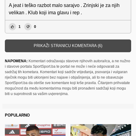
A jeat i teško razbot malo sarajvo . Zrinjski je za njih
velikan . Klub koji ima glavu i rep .
1
0
PRIKAŽI STRANICU KOMENTARA (6)
NAPOMENA:
Komentari odražavaju stavove njihovih autora/ica, a ne nužno
i stavove portala SportSport.ba te portal ne može i neće odgovarati za
sadržaj tih kometara. Komentari koji sadrže vrijeđanja, psovanja i vulgaran
riječnik mogu biti uklonjeni bez najave i objašnjenja, ali to ne obavezuje
SportSport.ba da obriše sve komentare koji krše pravila. Čitanjem prihvatate
mogućnost da među komentarima mogu biti pronađeni sadržaji koji mogu
biti u suprotnosti sa vašim uvjerenjima.
POPULARNO