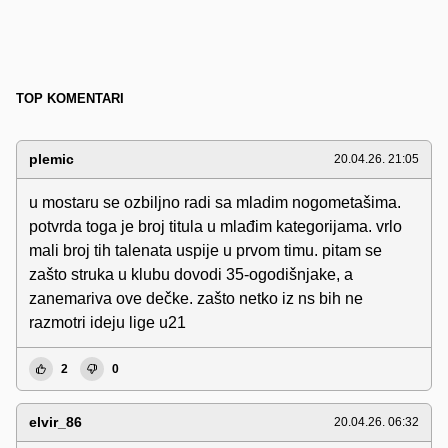
TOP KOMENTARI
plemic
20.04.26. 21:05
u mostaru se ozbiljno radi sa mladim nogometašima.
potvrda toga je broj titula u mlađim kategorijama. vrlo
mali broj tih talenata uspije u prvom timu. pitam se
zašto struka u klubu dovodi 35-ogodišnjake, a
zanemariva ove dečke. zašto netko iz ns bih ne
razmotri ideju lige u21
2
0
elvir_86
20.04.26. 06:32