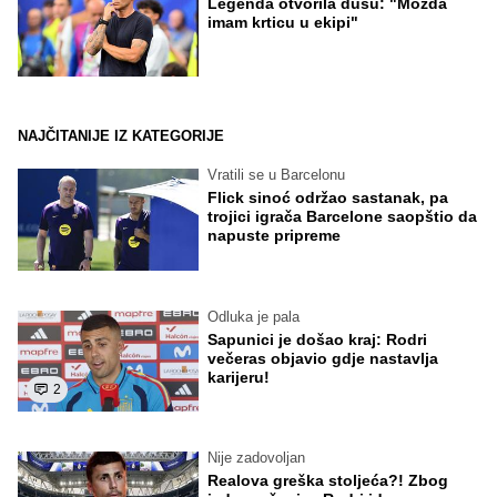
Legenda otvorila dušu: "Možda
imam krticu u ekipi"
NAJČITANIJE IZ KATEGORIJE
Vratili se u Barcelonu
Flick sinoć održao sastanak, pa
trojici igrača Barcelone saopštio da
napuste pripreme
Odluka je pala
Sapunici je došao kraj: Rodri
večeras objavio gdje nastavlja
karijeru!
2
Nije zadovoljan
Realova greška stoljeća?! Zbog