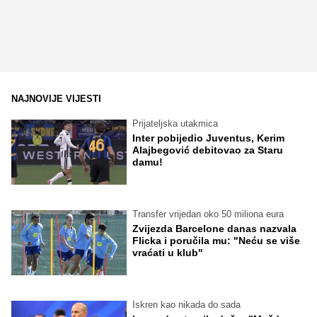
NAJNOVIJE VIJESTI
Prijateljska utakmica
Inter pobijedio Juventus, Kerim
Alajbegović debitovao za Staru
damu!
Transfer vrijedan oko 50 miliona eura
Zvijezda Barcelone danas nazvala
Flicka i poručila mu: "Neću se više
vraćati u klub"
Iskren kao nikada do sada