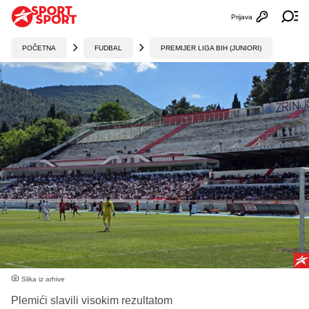
Prijava
Otvori profi
Ot
POČETNA
FUDBAL
PREMIJER LIGA BIH (JUNIORI)
Slika iz arhive
Plemići slavili visokim rezultatom