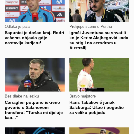
Odluka je pala
Prelijepe scene u Perthu
Sapunici je došao kraj: Rodri
Igrači Juventusa su shvatili
večeras objavio gdje
ko je Kerim Alajbegović kada
nastavlja karijeru!
su stigli na aerodrom u
Australiji
Bez dlake na jeziku
Bravo majstore
Carragher potpuno iskreno
Haris Tabaković junak
govorio o Salahovom
Salzburga: Ušao i pogodio
transferu: "Turska mi djeluje
za veliku pobjedu
kao..."