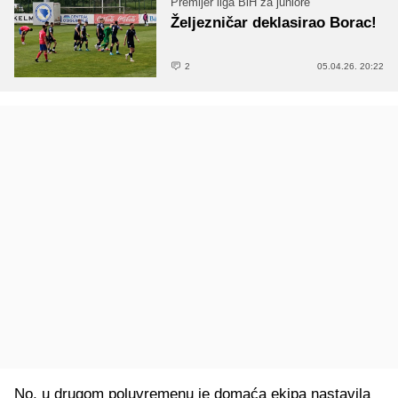
Premijer liga BiH za juniore
Željezničar deklasirao Borac!
2
05.04.26. 20:22
No, u drugom poluvremenu je domaća ekipa nastavila