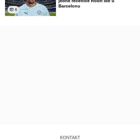
jedne rečenice Rodri ide u
Barcelonu
6
KONTAKT