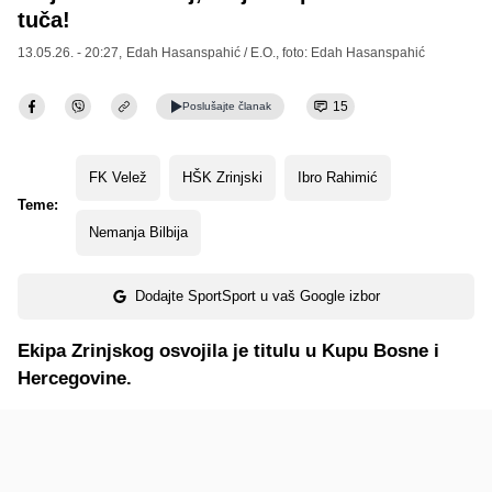
tuča!
13.05.26. - 20:27,
Edah Hasanspahić / E.O.
, foto: Edah Hasanspahić
15
Poslušajte
članak
FK Velež
HŠK Zrinjski
Ibro Rahimić
Teme:
Nemanja Bilbija
Dodajte SportSport u vaš Google izbor
Ekipa Zrinjskog osvojila je titulu u Kupu Bosne i
Hercegovine.