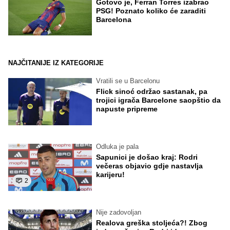
Gotovo je, Ferran Torres izabrao
PSG! Poznato koliko će zaraditi
Barcelona
NAJČITANIJE IZ KATEGORIJE
Vratili se u Barcelonu
Flick sinoć održao sastanak, pa
trojici igrača Barcelone saopštio da
napuste pripreme
Odluka je pala
Sapunici je došao kraj: Rodri
večeras objavio gdje nastavlja
karijeru!
2
Nije zadovoljan
Realova greška stoljeća?! Zbog