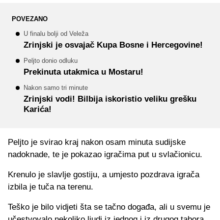
POVEZANO
U finalu bolji od Veleža
Zrinjski je osvajač Kupa Bosne i Hercegovine!
Peljto donio odluku
Prekinuta utakmica u Mostaru!
Nakon samo tri minute
Zrinjski vodi! Bilbija iskoristio veliku grešku
Karića!
Peljto je svirao kraj nakon osam minuta sudijske
nadoknade, te je pokazao igračima put u svlačionicu.
Krenulo je slavlje gostiju, a umjesto pozdrava igrača
izbila je tuča na terenu.
Teško je bilo vidjeti šta se tačno događa, ali u svemu je
učestvovalo nekoliko ljudi iz jednog i iz drugog tabora.