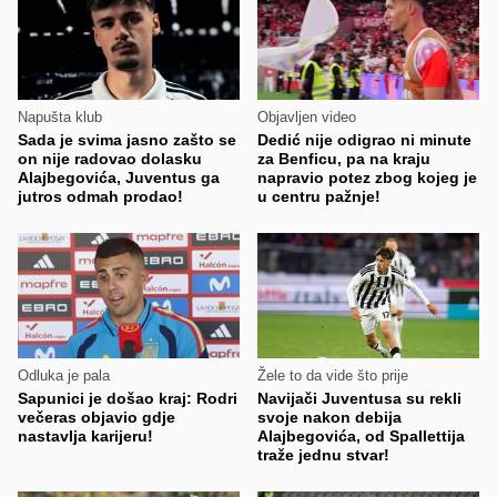
Napušta klub
Objavljen video
Sada je svima jasno zašto se
Dedić nije odigrao ni minute
on nije radovao dolasku
za Benficu, pa na kraju
Alajbegovića, Juventus ga
napravio potez zbog kojeg je
jutros odmah prodao!
u centru pažnje!
Odluka je pala
Žele to da vide što prije
Sapunici je došao kraj: Rodri
Navijači Juventusa su rekli
večeras objavio gdje
svoje nakon debija
nastavlja karijeru!
Alajbegovića, od Spallettija
traže jednu stvar!