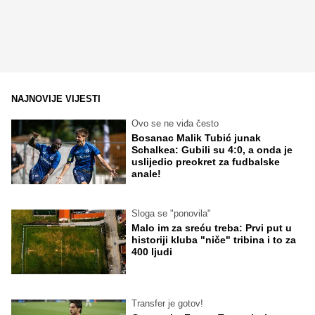
NAJNOVIJE VIJESTI
Ovo se ne viđa često
Bosanac Malik Tubić junak
Schalkea: Gubili su 4:0, a onda je
uslijedio preokret za fudbalske
anale!
Sloga se "ponovila"
Malo im za sreću treba: Prvi put u
historiji kluba "niče" tribina i to za
400 ljudi
Transfer je gotov!