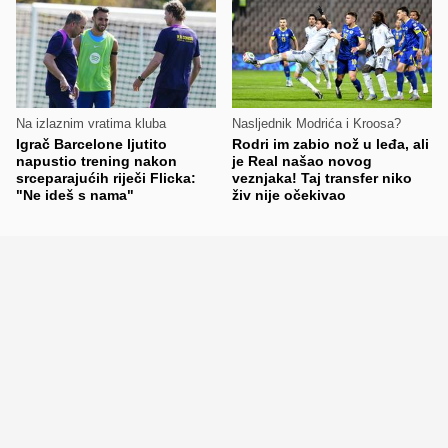
Na izlaznim vratima kluba
Nasljednik Modrića i Kroosa?
Igrač Barcelone ljutito
Rodri im zabio nož u leđa, ali
napustio trening nakon
je Real našao novog
srceparajućih riječi Flicka:
veznjaka! Taj transfer niko
"Ne ideš s nama"
živ nije očekivao