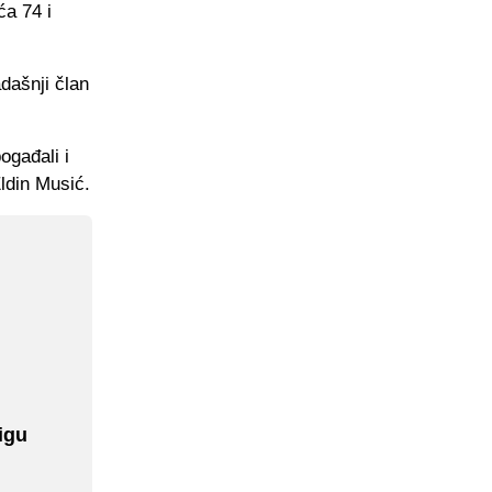
ća 74 i
dašnji član
ogađali i
ldin Musić.
igu