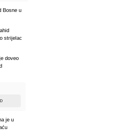
d Bosne u
ahid
 strijelac
 je doveo
d
ED
na je u
maću