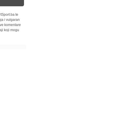
tSport.ba te
ja i vulgaran
 sve komentare
ji koji mogu