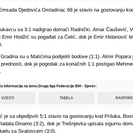
msada Djedovića Omladinac 68 je slavio na gostovanju ko
 Lukavcu sa 3:1 nadigrao domaći Radnički. Amar Čaušević, V
i Emir Hodžić su pogađali za Čelić, dok je Emir Hidanović bio
i.
Gradina su u Matićima podijelili bodove (1:1). Almir Popara
 prednosti, dok je pogodak za konačnih 1:1 postigao Mehme
.
še informacija na temu Druga liga Federacije BiH - Sjever:
VIJESTI
TABELA
RASPOR
ć je sa ubjedljivih 5:1 slavio na gostovanju kod Priluka, Bos
vladala Dinamo (3:2), dok je Trešnjevka upisala sigurnu do
duelu sa Svatovcem (3:0).