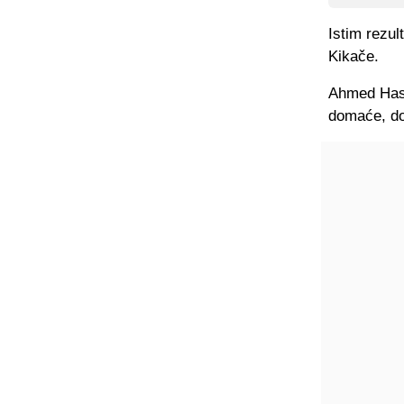
Istim rezu
Kikače.
Ahmed Hasi
domaće, dok