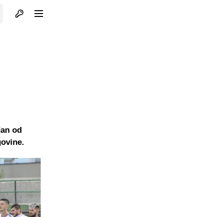
Otvori profil
Otvori meni
dan od
govine.