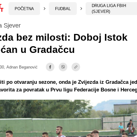
DRUGA LIGA FBIH
POČETNA
FUDBAL
(SJEVER)
a Sjever
zda bez milosti: Doboj Istok
ćan u Gradačcu
:00,
Adnan Beganović
iti po otvaranju sezone, onda je Zvijezda iz Gradačca je
avorita za povratak u Prvu ligu Federacije Bosne i Herce