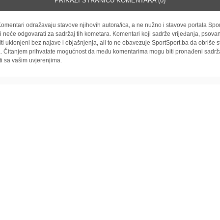
PRIKAŽI STRANICU KOMENTARA (0)
omentari odražavaju stavove njihovih autora/ica, a ne nužno i stavove portala Spor
i neće odgovarati za sadržaj tih kometara. Komentari koji sadrže vrijeđanja, psovan
iti uklonjeni bez najave i objašnjenja, ali to ne obavezuje SportSport.ba da obriše
la. Čitanjem prihvatate mogućnost da među komentarima mogu biti pronađeni sadrža
ti sa vašim uvjerenjima.