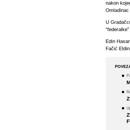
nakon kojeg
Omladinac 
U Gradačcu 
“federalke”
Edin Hasan
Fačić Eldin
POVEZ
P
M
R
Z
Up
Z
F