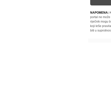
NAPOMENA:
K
portal ne može 
riječnik mogu b
koji krše pravi
biti u suprotnos