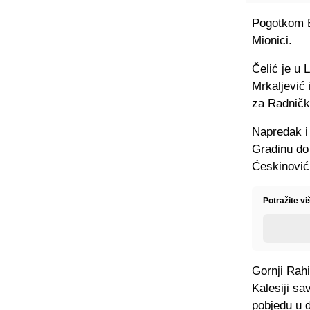
Pogotkom E
Mionici.
Čelić je u
Mrkaljević 
za Radničk
Napredak i 
Gradinu do
Ćeskinović
Potražite vi
Gornji Rahi
Kalesiji sa
pobjedu u 