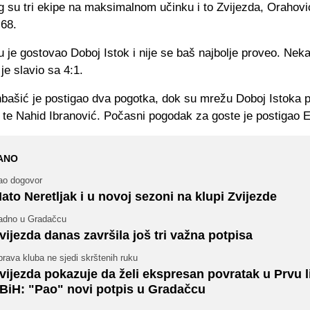
 su tri ekipe na maksimalnom učinku i to Zvijezda, Orahovi
68.
je gostovao Doboj Istok i nije se baš najbolje proveo. Neka
 je slavio sa 4:1.
bašić je postigao dva pogotka, dok su mrežu Doboj Istoka p
 te Nahid Ibranović. Počasni pogodak za goste je postigao E
ANO
ao dogovor
ato Neretljak i u novoj sezoni na klupi Zvijezde
adno u Gradačcu
vijezda danas završila još tri važna potpisa
rava kluba ne sjedi skrštenih ruku
vijezda pokazuje da želi ekspresan povratak u Prvu l
BiH: "Pao" novi potpis u Gradačcu