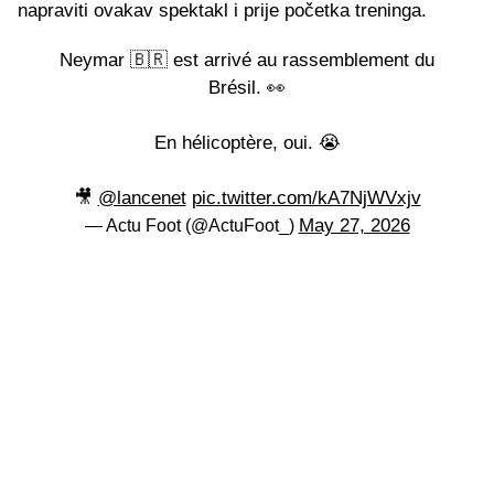
napraviti ovakav spektakl i prije početka treninga.
Neymar 🇧🇷 est arrivé au rassemblement du
Brésil. 👀
En hélicoptère, oui. 😭
🎥
@lancenet
pic.twitter.com/kA7NjWVxjv
May 27, 2026
— Actu Foot (@ActuFoot_)