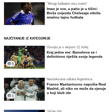
"Mnogi fudbaleri nisu sretni"
Imao je sve, a patio je u tišini:
Bivša zvijezda Chelseaja otkrila
mračnu tajnu fudbala
NAJČITANIJE IZ KATEGORIJE
Osvojio je s ekipom 21 trofej
Kraj jedne ere: Barcelona se i
definitivno riješila svoje legende
5
Neočekivana odluka Argentinca
Franco Mastantuono napušta Real
Madrid, ali niko ne može da vjeruje
u koji klub ide
1
Jačaju tim