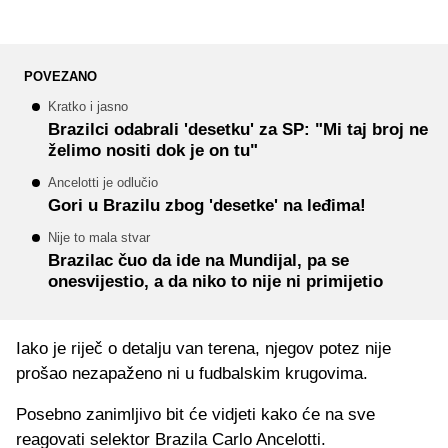
POVEZANO
Kratko i jasno
Brazilci odabrali 'desetku' za SP: "Mi taj broj ne
želimo nositi dok je on tu"
Ancelotti je odlučio
Gori u Brazilu zbog 'desetke' na leđima!
Nije to mala stvar
Brazilac čuo da ide na Mundijal, pa se
onesvijestio, a da niko to nije ni primijetio
Iako je riječ o detalju van terena, njegov potez nije
prošao nezapaženo ni u fudbalskim krugovima.
Posebno zanimljivo bit će vidjeti kako će na sve
reagovati selektor Brazila Carlo Ancelotti.