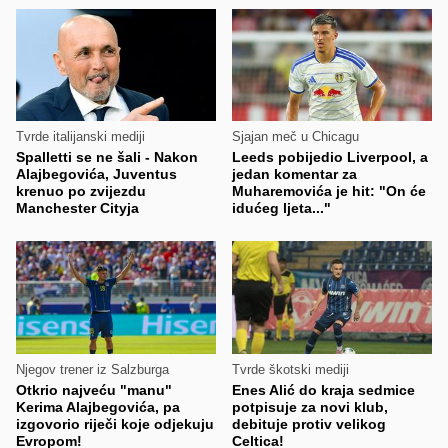
Tvrde italijanski mediji
Sjajan meč u Chicagu
Spalletti se ne šali - Nakon
Leeds pobijedio Liverpool, a
Alajbegovića, Juventus
jedan komentar za
krenuo po zvijezdu
Muharemovića je hit: "On će
Manchester Cityja
idućeg ljeta..."
Njegov trener iz Salzburga
Tvrde škotski mediji
Otkrio najveću "manu"
Enes Alić do kraja sedmice
Kerima Alajbegovića, pa
potpisuje za novi klub,
izgovorio riječi koje odjekuju
debituje protiv velikog
Evropom!
Celtica!