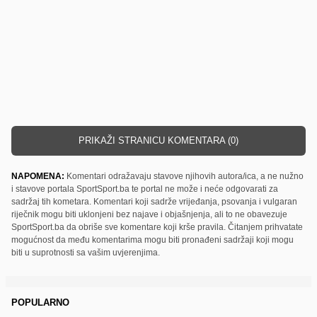
PRIKAŽI STRANICU KOMENTARA (0)
NAPOMENA:
Komentari odražavaju stavove njihovih autora/ica, a ne nužno
i stavove portala SportSport.ba te portal ne može i neće odgovarati za
sadržaj tih kometara. Komentari koji sadrže vrijeđanja, psovanja i vulgaran
riječnik mogu biti uklonjeni bez najave i objašnjenja, ali to ne obavezuje
SportSport.ba da obriše sve komentare koji krše pravila. Čitanjem prihvatate
mogućnost da među komentarima mogu biti pronađeni sadržaji koji mogu
biti u suprotnosti sa vašim uvjerenjima.
POPULARNO