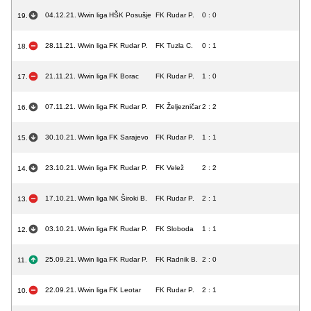
04.12.21.
Wwin liga
HŠK Posušje
FK Rudar P.
0 : 0
19.
28.11.21.
Wwin liga
FK Rudar P.
FK Tuzla C.
0 : 1
18.
21.11.21.
Wwin liga
FK Borac
FK Rudar P.
1 : 0
17.
07.11.21.
Wwin liga
FK Rudar P.
FK Željezničar
2 : 2
16.
30.10.21.
Wwin liga
FK Sarajevo
FK Rudar P.
1 : 1
15.
23.10.21.
Wwin liga
FK Rudar P.
FK Velež
2 : 2
14.
17.10.21.
Wwin liga
NK Široki B.
FK Rudar P.
2 : 1
13.
03.10.21.
Wwin liga
FK Rudar P.
FK Sloboda
1 : 1
12.
25.09.21.
Wwin liga
FK Rudar P.
FK Radnik B.
2 : 0
11.
22.09.21.
Wwin liga
FK Leotar
FK Rudar P.
2 : 1
10.