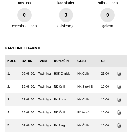
nastupa
kao starter
žutih kartona
0
0
0
crvenih kartona
asistencija
golova
NAREDNE UTAKMICE
KOLO
DATUM
TAKM.
DOMAĆIN
GOST
SAT
1.
09.08.26.
Wwin liga
HŠK Zrinjski
NK Čelik
21:00
2.
15.08.26.
Wwin liga
NK Čelik
NK Široki B.
15:00
3.
22.08.26.
Wwin liga
FK Borac
NK Čelik
15:00
4.
29.08.26.
Wwin liga
NK Čelik
FK Velež
15:00
5.
02.09.26.
Wwin liga
FK Sloga
NK Čelik
15:00