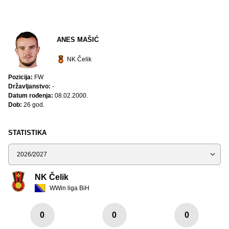
ANES MAŠIĆ
NK Čelik
Pozicija:
FW
Državljanstvo:
-
Datum rođenja:
08.02.2000.
Dob:
26 god.
STATISTIKA
Sezona
NK Čelik
WWin liga BiH
0
0
0