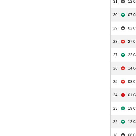
31.
12.0
30.
07.0
29.
02.0
28.
27.0
27.
22.0
26.
14.0
25.
08.0
24.
01.0
23.
19.0
22.
12.0
18.
08.0