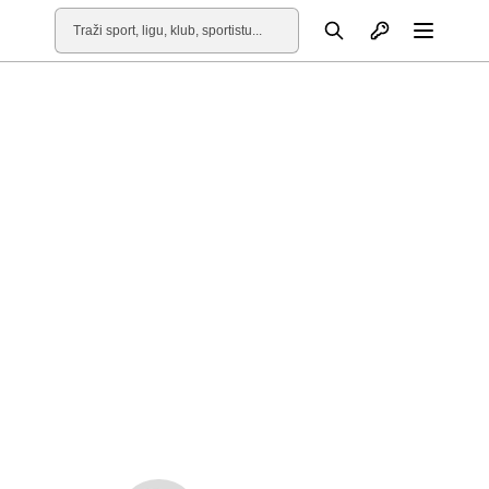
Otvori profil
Pretraga
Otvori