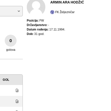
ARMIN ARA HODŽIĆ
FK Željezničar
Pozicija:
FW
Državljanstvo:
-
Datum rođenja:
17.11.1994.
Dob:
31 god.
0
golova
GOL