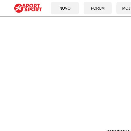
NOVO
FORUM
MOJ