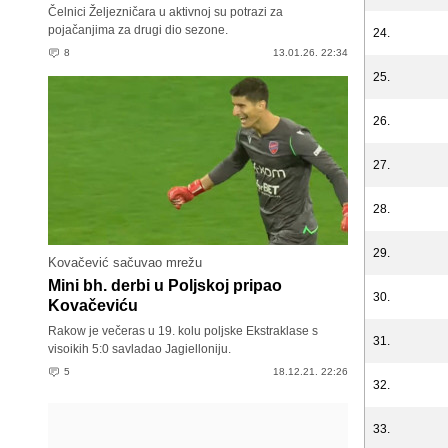
Čelnici Željezničara u aktivnoj su potrazi za
pojačanjima za drugi dio sezone.
24.
8
13.01.26. 22:34
25.
26.
27.
28.
29.
Kovačević sačuvao mrežu
Mini bh. derbi u Poljskoj pripao
30.
Kovačeviću
Rakow je večeras u 19. kolu poljske Ekstraklase s
31.
visoikih 5:0 savladao Jagielloniju.
5
18.12.21. 22:26
32.
33.