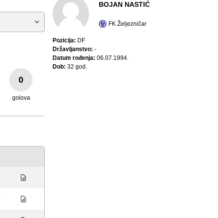
BOJAN NASTIĆ
FK Željezničar
Pozicija:
DF
Državljanstvo:
-
Datum rođenja:
06.07.1994.
Dob:
32 god.
0
golova
0
0