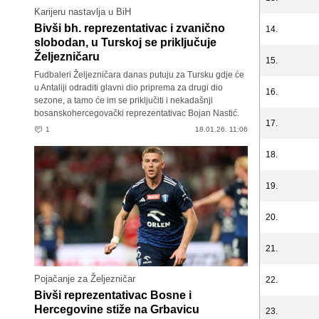
Karijeru nastavlja u BiH
Bivši bh. reprezentativac i zvanično
14.
slobodan, u Turskoj se priključuje
Željezničaru
15.
Fudbaleri Željezničara danas putuju za Tursku gdje će
u Antaliji odraditi glavni dio priprema za drugi dio
16.
sezone, a tamo će im se priključiti i nekadašnji
bosanskohercegovački reprezentativac Bojan Nastić.
17.
1
18.01.26. 11:06
18.
19.
20.
21.
Pojačanje za Željezničar
22.
Bivši reprezentativac Bosne i
Hercegovine stiže na Grbavicu
23.