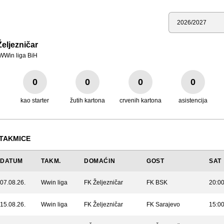
Sezona
eljezničar
WWin liga BiH
0
0
0
0
kao starter
žutih kartona
crvenih kartona
asistencija
TAKMICE
DATUM
TAKM.
DOMAĆIN
GOST
SAT
07.08.26.
Wwin liga
FK Željezničar
FK BSK
20:0
15.08.26.
Wwin liga
FK Željezničar
FK Sarajevo
15:0