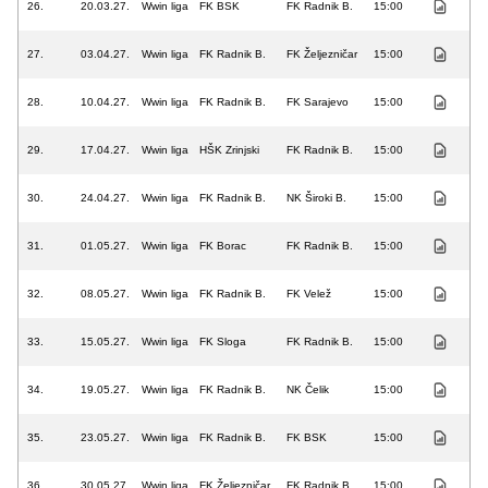
26.
20.03.27.
Wwin liga
FK BSK
FK Radnik B.
15:00
27.
03.04.27.
Wwin liga
FK Radnik B.
FK Željezničar
15:00
28.
10.04.27.
Wwin liga
FK Radnik B.
FK Sarajevo
15:00
29.
17.04.27.
Wwin liga
HŠK Zrinjski
FK Radnik B.
15:00
30.
24.04.27.
Wwin liga
FK Radnik B.
NK Široki B.
15:00
31.
01.05.27.
Wwin liga
FK Borac
FK Radnik B.
15:00
32.
08.05.27.
Wwin liga
FK Radnik B.
FK Velež
15:00
33.
15.05.27.
Wwin liga
FK Sloga
FK Radnik B.
15:00
34.
19.05.27.
Wwin liga
FK Radnik B.
NK Čelik
15:00
35.
23.05.27.
Wwin liga
FK Radnik B.
FK BSK
15:00
36.
30.05.27.
Wwin liga
FK Željezničar
FK Radnik B.
15:00