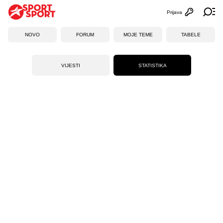
Prijava
Otvori profi
Ot
NOVO
FORUM
MOJE TEME
TABELE
VIJESTI
STATISTIKA