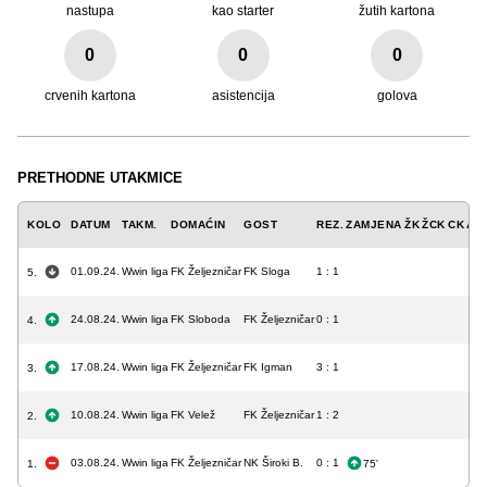
nastupa
kao starter
žutih kartona
0
0
0
crvenih kartona
asistencija
golova
PRETHODNE UTAKMICE
KOLO
DATUM
TAKM.
DOMAĆIN
GOST
REZ.
ZAMJENA
ŽK
ŽCK
CK
A
G
01.09.24.
Wwin liga
FK Željezničar
FK Sloga
1 : 1
5.
24.08.24.
Wwin liga
FK Sloboda
FK Željezničar
0 : 1
4.
17.08.24.
Wwin liga
FK Željezničar
FK Igman
3 : 1
3.
10.08.24.
Wwin liga
FK Velež
FK Željezničar
1 : 2
2.
03.08.24.
Wwin liga
FK Željezničar
NK Široki B.
0 : 1
1.
75'