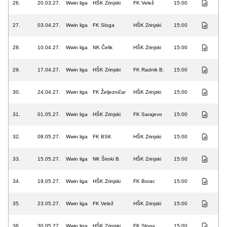
26.
20.03.27.
Wwin liga
HŠK Zrinjski
FK Velež
15:00
27.
03.04.27.
Wwin liga
FK Sloga
HŠK Zrinjski
15:00
28.
10.04.27.
Wwin liga
NK Čelik
HŠK Zrinjski
15:00
29.
17.04.27.
Wwin liga
HŠK Zrinjski
FK Radnik B.
15:00
30.
24.04.27.
Wwin liga
FK Željezničar
HŠK Zrinjski
15:00
31.
01.05.27.
Wwin liga
HŠK Zrinjski
FK Sarajevo
15:00
32.
08.05.27.
Wwin liga
FK BSK
HŠK Zrinjski
15:00
33.
15.05.27.
Wwin liga
NK Široki B.
HŠK Zrinjski
15:00
34.
19.05.27.
Wwin liga
HŠK Zrinjski
FK Borac
15:00
35.
23.05.27.
Wwin liga
FK Velež
HŠK Zrinjski
15:00
36.
30.05.27.
Wwin liga
HŠK Zrinjski
FK Sloga
15:00