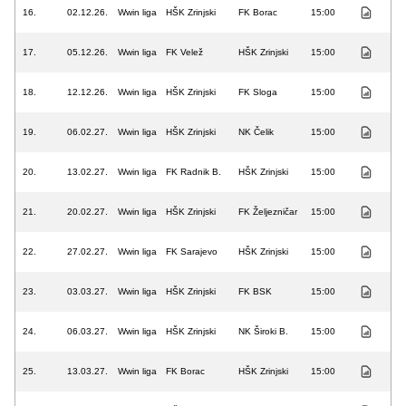
16.
02.12.26.
Wwin liga
HŠK Zrinjski
FK Borac
15:00
17.
05.12.26.
Wwin liga
FK Velež
HŠK Zrinjski
15:00
18.
12.12.26.
Wwin liga
HŠK Zrinjski
FK Sloga
15:00
19.
06.02.27.
Wwin liga
HŠK Zrinjski
NK Čelik
15:00
20.
13.02.27.
Wwin liga
FK Radnik B.
HŠK Zrinjski
15:00
21.
20.02.27.
Wwin liga
HŠK Zrinjski
FK Željezničar
15:00
22.
27.02.27.
Wwin liga
FK Sarajevo
HŠK Zrinjski
15:00
23.
03.03.27.
Wwin liga
HŠK Zrinjski
FK BSK
15:00
24.
06.03.27.
Wwin liga
HŠK Zrinjski
NK Široki B.
15:00
25.
13.03.27.
Wwin liga
FK Borac
HŠK Zrinjski
15:00