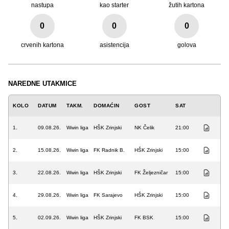
nastupa
kao starter
žutih kartona
0
0
0
crvenih kartona
asistencija
golova
NAREDNE UTAKMICE
KOLO
DATUM
TAKM.
DOMAĆIN
GOST
SAT
1.
09.08.26.
Wwin liga
HŠK Zrinjski
NK Čelik
21:00
2.
15.08.26.
Wwin liga
FK Radnik B.
HŠK Zrinjski
15:00
3.
22.08.26.
Wwin liga
HŠK Zrinjski
FK Željezničar
15:00
4.
29.08.26.
Wwin liga
FK Sarajevo
HŠK Zrinjski
15:00
5.
02.09.26.
Wwin liga
HŠK Zrinjski
FK BSK
15:00