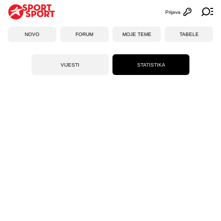
Prijava
Otvori profi
Ot
NOVO
FORUM
MOJE TEME
TABELE
VIJESTI
STATISTIKA