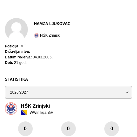
HAMZA LJUKOVAC
HŠK Zrinjski
Pozicija:
MF
Državljanstvo:
-
Datum rođenja:
04.03.2005.
Dob:
21 god.
STATISTIKA
Sezona
HŠK Zrinjski
WWin liga BiH
0
0
0