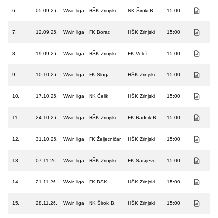
6.
05.09.26.
Wwin liga
HŠK Zrinjski
NK Široki B.
15:00
7.
12.09.26.
Wwin liga
FK Borac
HŠK Zrinjski
15:00
8.
19.09.26.
Wwin liga
HŠK Zrinjski
FK Velež
15:00
9.
10.10.26.
Wwin liga
FK Sloga
HŠK Zrinjski
15:00
10.
17.10.26.
Wwin liga
NK Čelik
HŠK Zrinjski
15:00
11.
24.10.26.
Wwin liga
HŠK Zrinjski
FK Radnik B.
15:00
12.
31.10.26.
Wwin liga
FK Željezničar
HŠK Zrinjski
15:00
13.
07.11.26.
Wwin liga
HŠK Zrinjski
FK Sarajevo
15:00
14.
21.11.26.
Wwin liga
FK BSK
HŠK Zrinjski
15:00
15.
28.11.26.
Wwin liga
NK Široki B.
HŠK Zrinjski
15:00