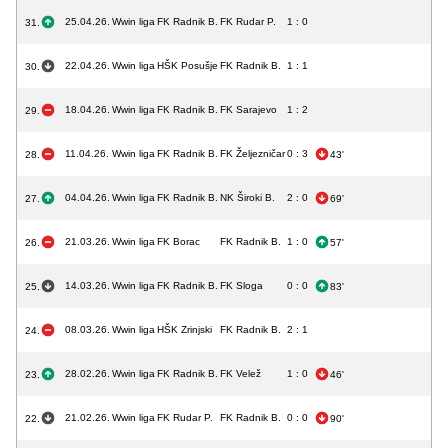
25.04.26.
Wwin liga
FK Radnik B.
FK Rudar P.
1 : 0
31.
22.04.26.
Wwin liga
HŠK Posušje
FK Radnik B.
1 : 1
30.
18.04.26.
Wwin liga
FK Radnik B.
FK Sarajevo
1 : 2
29.
11.04.26.
Wwin liga
FK Radnik B.
FK Željezničar
0 : 3
28.
43'
04.04.26.
Wwin liga
FK Radnik B.
NK Široki B.
2 : 0
27.
69'
21.03.26.
Wwin liga
FK Borac
FK Radnik B.
1 : 0
26.
57'
14.03.26.
Wwin liga
FK Radnik B.
FK Sloga
0 : 0
25.
83'
08.03.26.
Wwin liga
HŠK Zrinjski
FK Radnik B.
2 : 1
24.
28.02.26.
Wwin liga
FK Radnik B.
FK Velež
1 : 0
23.
46'
21.02.26.
Wwin liga
FK Rudar P.
FK Radnik B.
0 : 0
22.
90'