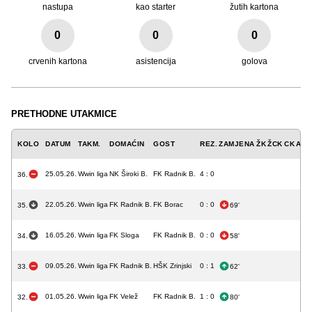
nastupa
kao starter
žutih kartona
0
0
0
crvenih kartona
asistencija
golova
PRETHODNE UTAKMICE
KOLO
DATUM
TAKM.
DOMAĆIN
GOST
REZ.
ZAMJENA
ŽK
ŽCK
CK
A
G
25.05.26.
Wwin liga
NK Široki B.
FK Radnik B.
4 : 0
36.
22.05.26.
Wwin liga
FK Radnik B.
FK Borac
0 : 0
35.
69'
16.05.26.
Wwin liga
FK Sloga
FK Radnik B.
0 : 0
34.
58'
09.05.26.
Wwin liga
FK Radnik B.
HŠK Zrinjski
0 : 1
33.
62'
01.05.26.
Wwin liga
FK Velež
FK Radnik B.
1 : 0
32.
80'