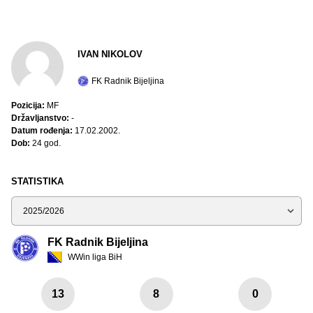
IVAN NIKOLOV
FK Radnik Bijeljina
Pozicija:
MF
Državljanstvo:
-
Datum rođenja:
17.02.2002.
Dob:
24 god.
STATISTIKA
Sezona
FK Radnik Bijeljina
WWin liga BiH
13
8
0