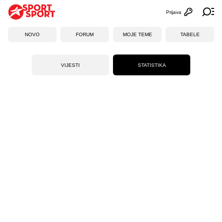
Prijava
Otvori profi
Ot
NOVO
FORUM
MOJE TEME
TABELE
VIJESTI
STATISTIKA