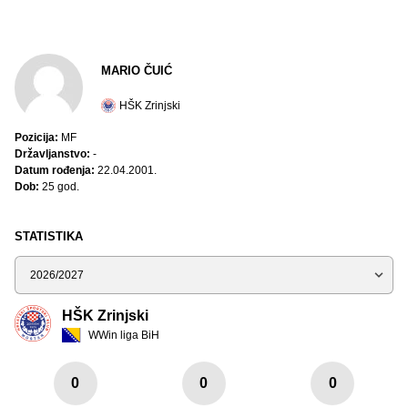
MARIO ČUIĆ
HŠK Zrinjski
Pozicija:
MF
Državljanstvo:
-
Datum rođenja:
22.04.2001.
Dob:
25 god.
STATISTIKA
Sezona
HŠK Zrinjski
WWin liga BiH
0
0
0