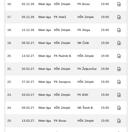
16.
02.12.26.
Wwin liga
HŠK Zrinjski
FK Borac
15:00
17.
05.12.26.
Wwin liga
FK Velež
HŠK Zrinjski
15:00
18.
12.12.26.
Wwin liga
HŠK Zrinjski
FK Sloga
15:00
19.
06.02.27.
Wwin liga
HŠK Zrinjski
NK Čelik
15:00
20.
13.02.27.
Wwin liga
FK Radnik B.
HŠK Zrinjski
15:00
21.
20.02.27.
Wwin liga
HŠK Zrinjski
FK Željezničar
15:00
22.
27.02.27.
Wwin liga
FK Sarajevo
HŠK Zrinjski
15:00
23.
03.03.27.
Wwin liga
HŠK Zrinjski
FK BSK
15:00
24.
06.03.27.
Wwin liga
HŠK Zrinjski
NK Široki B.
15:00
25.
13.03.27.
Wwin liga
FK Borac
HŠK Zrinjski
15:00