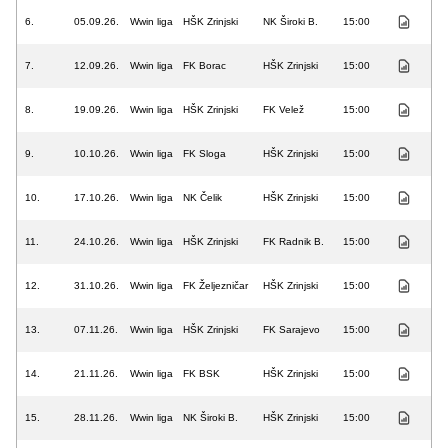
6.
05.09.26.
Wwin liga
HŠK Zrinjski
NK Široki B.
15:00
7.
12.09.26.
Wwin liga
FK Borac
HŠK Zrinjski
15:00
8.
19.09.26.
Wwin liga
HŠK Zrinjski
FK Velež
15:00
9.
10.10.26.
Wwin liga
FK Sloga
HŠK Zrinjski
15:00
10.
17.10.26.
Wwin liga
NK Čelik
HŠK Zrinjski
15:00
11.
24.10.26.
Wwin liga
HŠK Zrinjski
FK Radnik B.
15:00
12.
31.10.26.
Wwin liga
FK Željezničar
HŠK Zrinjski
15:00
13.
07.11.26.
Wwin liga
HŠK Zrinjski
FK Sarajevo
15:00
14.
21.11.26.
Wwin liga
FK BSK
HŠK Zrinjski
15:00
15.
28.11.26.
Wwin liga
NK Široki B.
HŠK Zrinjski
15:00