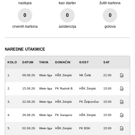
nastupa
kao starter
žutih kartona
0
0
0
crvenih kartona
asistencija
golova
NAREDNE UTAKMICE
KOLO
DATUM
TAKM.
DOMAĆIN
GOST
SAT
1.
09.08.26.
Wwin liga
HŠK Zrinjski
NK Čelik
21:00
2.
15.08.26.
Wwin liga
FK Radnik B.
HŠK Zrinjski
15:00
3.
22.08.26.
Wwin liga
HŠK Zrinjski
FK Željezničar
15:00
4.
29.08.26.
Wwin liga
FK Sarajevo
HŠK Zrinjski
15:00
5.
02.09.26.
Wwin liga
HŠK Zrinjski
FK BSK
15:00