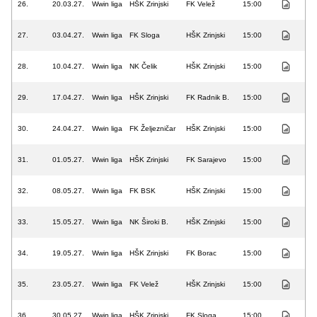
26.
20.03.27.
Wwin liga
HŠK Zrinjski
FK Velež
15:00
27.
03.04.27.
Wwin liga
FK Sloga
HŠK Zrinjski
15:00
28.
10.04.27.
Wwin liga
NK Čelik
HŠK Zrinjski
15:00
29.
17.04.27.
Wwin liga
HŠK Zrinjski
FK Radnik B.
15:00
30.
24.04.27.
Wwin liga
FK Željezničar
HŠK Zrinjski
15:00
31.
01.05.27.
Wwin liga
HŠK Zrinjski
FK Sarajevo
15:00
32.
08.05.27.
Wwin liga
FK BSK
HŠK Zrinjski
15:00
33.
15.05.27.
Wwin liga
NK Široki B.
HŠK Zrinjski
15:00
34.
19.05.27.
Wwin liga
HŠK Zrinjski
FK Borac
15:00
35.
23.05.27.
Wwin liga
FK Velež
HŠK Zrinjski
15:00
36.
30.05.27.
Wwin liga
HŠK Zrinjski
FK Sloga
15:00