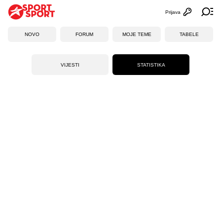
Prijava
Otvori profi
Ot
NOVO
FORUM
MOJE TEME
TABELE
VIJESTI
STATISTIKA