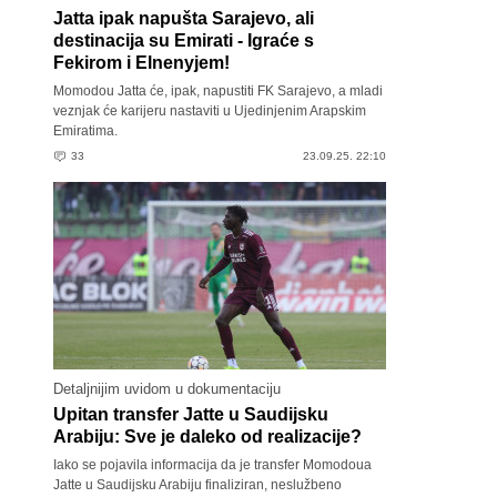
Jatta ipak napušta Sarajevo, ali
destinacija su Emirati - Igraće s
Fekirom i Elnenyjem!
Momodou Jatta će, ipak, napustiti FK Sarajevo, a mladi
veznjak će karijeru nastaviti u Ujedinjenim Arapskim
Emiratima.
33
23.09.25. 22:10
Detaljnijim uvidom u dokumentaciju
Upitan transfer Jatte u Saudijsku
Arabiju: Sve je daleko od realizacije?
Iako se pojavila informacija da je transfer Momodoua
Jatte u Saudijsku Arabiju finaliziran, neslužbeno