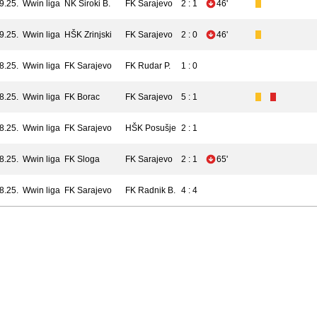
9.25.
Wwin liga
NK Široki B.
FK Sarajevo
2 : 1
46'
9.25.
Wwin liga
HŠK Zrinjski
FK Sarajevo
2 : 0
46'
8.25.
Wwin liga
FK Sarajevo
FK Rudar P.
1 : 0
8.25.
Wwin liga
FK Borac
FK Sarajevo
5 : 1
8.25.
Wwin liga
FK Sarajevo
HŠK Posušje
2 : 1
8.25.
Wwin liga
FK Sloga
FK Sarajevo
2 : 1
65'
8.25.
Wwin liga
FK Sarajevo
FK Radnik B.
4 : 4