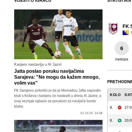
VIJESTI O IGRAČU
STATISTIKA
FK 
6
nastupa
Karijeru nastavlja u Al Jaziri
Jatta poslao poruku navijačima
Sarajeva: "Ne mogu da kažem mnogo,
PRETHODNE
volim vas"
FK Sarajevo potvrdio je da je Momadou Jatta napustio
KOLO
DA
klub s Koševa i karijeru će nastaviti u dresu Al Jazire, a
ovaj veznjak oglasio se porukom za navijače bordo
kluba.
9.
27.0
01.10.25. 14:38
8.
20.0