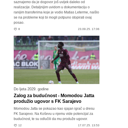
saznajemo da je dogovor još uvijek daleko od
realizacije. Detaljnijim uvidom u dokumentaciju o
ranijim transferima koje je vodio Matias Leterme, naišlo
se na probleme koji bi mogli potpuno stopirati ovaj
posao.
8
23.09.25. 17:06
Do ljeta 2029. godine
Zalog za budućnost - Momodou Jatta
produžio ugovor s FK Sarajevo
Momodou Jatta se pokazao kao sjajan igrač u dresu
FK Sarajevo. Na Koševu u njemu vide potencijal za
budućnost, te su odlučili da mu produže ugovor.
12
17.07.25. 13:53