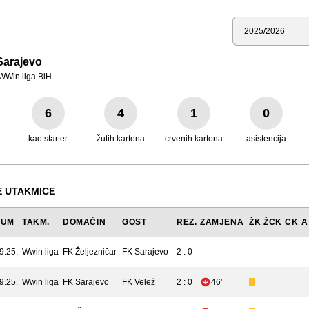
Sezona
Sarajevo
WWin liga BiH
6
4
1
0
kao starter
žutih kartona
crvenih kartona
asistencija
 UTAKMICE
TUM
TAKM.
DOMAĆIN
GOST
REZ.
ZAMJENA
ŽK
ŽCK
CK
A
9.25.
Wwin liga
FK Željezničar
FK Sarajevo
2 : 0
9.25.
Wwin liga
FK Sarajevo
FK Velež
2 : 0
46'