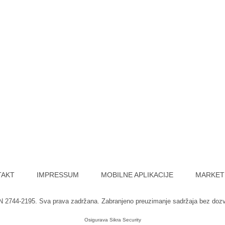
TAKT
IMPRESSUM
MOBILNE APLIKACIJE
MARKET
SN 2744-2195. Sva prava zadržana. Zabranjeno preuzimanje sadržaja bez doz
Osigurava
Sikra Security