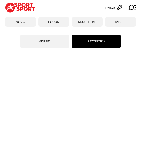
Prijava
Otvori profi
Ot
NOVO
FORUM
MOJE TEME
TABELE
VIJESTI
STATISTIKA