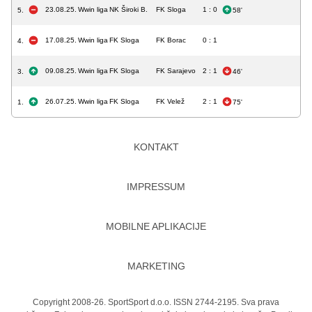
23.08.25.
Wwin liga
NK Široki B.
FK Sloga
1 : 0
5.
58'
17.08.25.
Wwin liga
FK Sloga
FK Borac
0 : 1
4.
09.08.25.
Wwin liga
FK Sloga
FK Sarajevo
2 : 1
3.
46'
26.07.25.
Wwin liga
FK Sloga
FK Velež
2 : 1
1.
75'
KONTAKT
IMPRESSUM
MOBILNE APLIKACIJE
MARKETING
Copyright 2008-26. SportSport d.o.o. ISSN 2744-2195. Sva prava