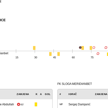
ć
ICE
ianbet
15
30
45
60
75
FK SLOGA MERIDIANBET
ZAMJENA
K
A
GOL
#
IGRAČ
ZAMJENA
ne Abdullah
Sergej Damjanić
MF
83'