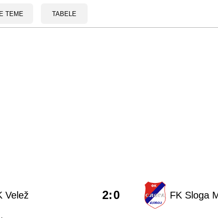
E TEME
TABELE
2
:
0
 Velež
FK Sloga M