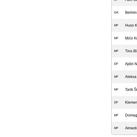
Belmin
GK
Huso K
MF
Mićo K
MF
Tino B
MF
Ajdin 
DF
Aleksa
MF
Tarik Š
MF
Klemen
DF
Domago
MF
Almedin
MF