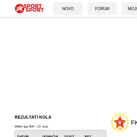
NOVO
FORUM
MOJ
REZULTATI KOLA
FK
WWin liga BiH - 10. kolo
DATUM
DOMAĆIN
GOST
REZ