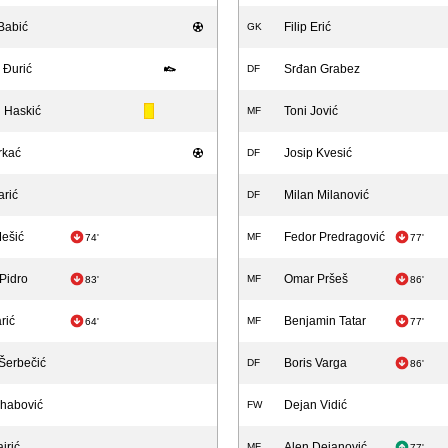
Babić
Filip Erić
GK
e Đurić
Srđan Grabez
DF
 Haskić
Toni Jović
MF
rkać
Josip Kvesić
DF
arić
Milan Milanović
DF
Mešić
Fedor Predragović
MF
74'
77'
 Pidro
Omar Pršeš
MF
83'
86'
rić
Benjamin Tatar
MF
64'
77'
Šerbečić
Boris Varga
DF
86'
habović
Dejan Vidić
FW
jrić
Alen Dejanović
MF
77'