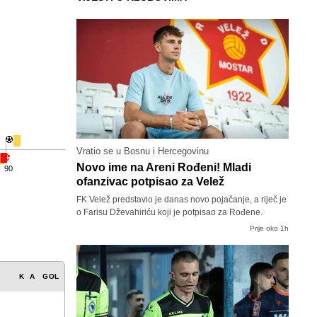
Vratio se u Bosnu i Hercegovinu
Novo ime na Areni Rođeni! Mladi
90
ofanzivac potpisao za Velež
FK Velež predstavio je danas novo pojačanje, a riječ je
o Farisu Dževahiriću koji je potpisao za Rođene.
Prije oko 1h
K
A
GOL