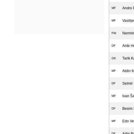
Andro 
MF
Vasilij
MF
Nermin
FW
Ante H
DF
Tarik K
GK
Aldin 
MF
Selmir
DF
Ivan Ša
MF
Besim 
DF
Edo Ve
MF
Adin Ba
DF