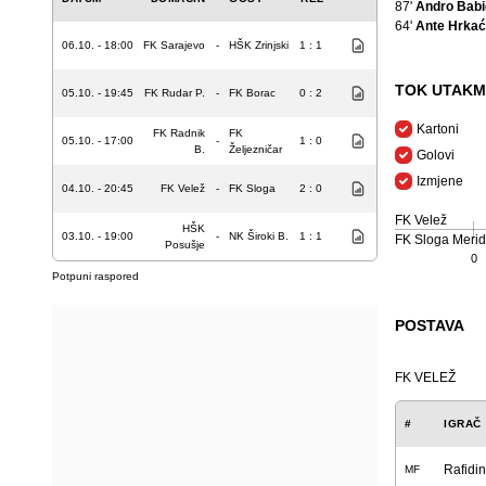
87'
Andro Babi
64'
Ante Hrkać
06.10. - 18:00
FK Sarajevo
-
HŠK Zrinjski
1 : 1
TOK UTAKM
05.10. - 19:45
FK Rudar P.
-
FK Borac
0 : 2
Kartoni
FK Radnik
FK
05.10. - 17:00
-
1 : 0
B.
Željezničar
Golovi
Izmjene
04.10. - 20:45
FK Velež
-
FK Sloga
2 : 0
FK Velež
HŠK
03.10. - 19:00
-
NK Široki B.
1 : 1
FK Sloga Merid
Posušje
0
Potpuni raspored
POSTAVA
FK VELEŽ
#
IGRAČ
Rafidi
MF