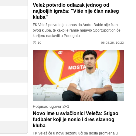
Velež potvrdio odlazak jednog od
najboljih igrača: "Više nije član našeg
kluba"
FK Velež potvrdio je danas da Andro Babić nije član
ovog kluba, te kako je ranije najavio SportSport on će
karijeru nastaviti u Portugalu.
10
06.08.26. 10:23
Potpisao ugovor 2+1
Novo ime u svlačionici Veleža: Stigao
fudbaler koji je nosio i dres slavnog
kluba
FK Velež će u novu sezonu ući sa dosta promjena u