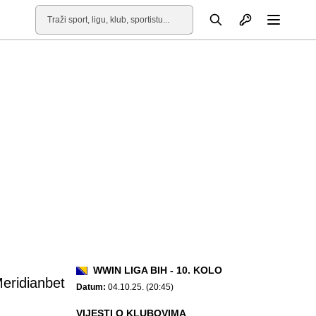
Otvori profil
Pretraga
Otvori
WWIN LIGA BIH - 10. KOLO
eridianbet
Datum:
04.10.25. (20:45)
VIJESTI O KLUBOVIMA