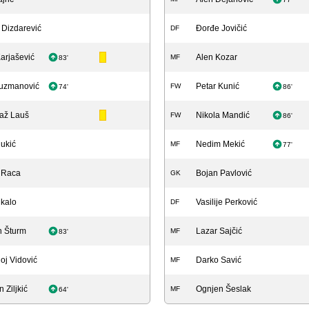
 Dizdarević
Đorđe Jovičić
DF
arjašević
Alen Kozar
MF
83'
uzmanović
Petar Kunić
FW
74'
86'
laž Lauš
Nikola Mandić
FW
86'
Nukić
Nedim Mekić
MF
77'
 Raca
Bojan Pavlović
GK
ikalo
Vasilije Perković
DF
 Šturm
Lazar Sajčić
MF
83'
j Vidović
Darko Savić
MF
 Ziljkić
Ognjen Šeslak
MF
64'