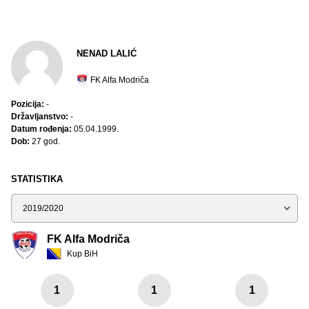
NENAD LALIĆ
FK Alfa Modriča
Pozicija:
-
Državljanstvo:
-
Datum rođenja:
05.04.1999.
Dob:
27 god.
STATISTIKA
Sezona
FK Alfa Modriča
Kup BiH
1
1
1