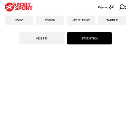
Prijava
Otvori profi
Ot
NOVO
FORUM
MOJE TEME
TABELE
VIJESTI
STATISTIKA