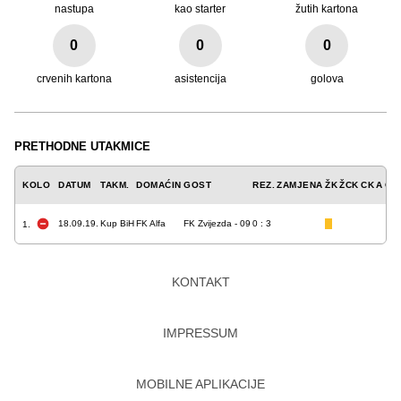
nastupa
kao starter
žutih kartona
0
0
0
crvenih kartona
asistencija
golova
PRETHODNE UTAKMICE
KOLO
DATUM
TAKM.
DOMAĆIN
GOST
REZ.
ZAMJENA
ŽK
ŽCK
CK
A
GO
18.09.19.
Kup BiH
FK Alfa
FK Zvijezda - 09
0 : 3
1.
KONTAKT
IMPRESSUM
MOBILNE APLIKACIJE