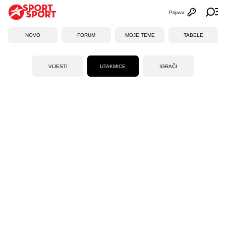
Prijava
Otvori profi
Ot
NOVO
FORUM
MOJE TEME
TABELE
VIJESTI
UTAKMICE
IGRAČI