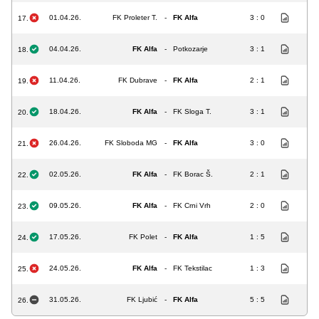
01.04.26.
FK Proleter T.
-
FK Alfa
3 : 0
17.
04.04.26.
FK Alfa
-
Potkozarje
3 : 1
18.
11.04.26.
FK Dubrave
-
FK Alfa
2 : 1
19.
18.04.26.
FK Alfa
-
FK Sloga T.
3 : 1
20.
26.04.26.
FK Sloboda MG
-
FK Alfa
3 : 0
21.
02.05.26.
FK Alfa
-
FK Borac Š.
2 : 1
22.
09.05.26.
FK Alfa
-
FK Crni Vrh
2 : 0
23.
17.05.26.
FK Polet
-
FK Alfa
1 : 5
24.
24.05.26.
FK Alfa
-
FK Tekstilac
1 : 3
25.
31.05.26.
FK Ljubić
-
FK Alfa
5 : 5
26.