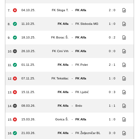
04.10.25.
FK Sloga T.
-
FK Alfa
2 : 0
7.
11.10.25.
FK Alfa
-
FK Sloboda MG
1 : 0
8.
18.10.25.
FK Borac Š.
-
FK Alfa
0 : 2
9.
26.10.25.
FK Crni Vrh
-
FK Alfa
0 : 0
10.
01.11.25.
FK Alfa
-
FK Polet
2 : 1
11.
07.11.25.
FK Tekstilac
-
FK Alfa
1 : 0
12.
15.11.25.
FK Alfa
-
FK Ljubić
0 : 3
13.
08.03.26.
FK Alfa
-
Brdo
1 : 1
14.
15.03.26.
Gorica Š.
-
FK Alfa
1 : 0
15.
21.03.26.
FK Alfa
-
FK Željezničar BL
3 : 0
16.