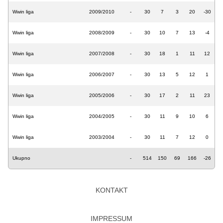
Wwin liga
2009/2010
-
30
7
3
20
-30
Wwin liga
2008/2009
-
30
10
7
13
-4
Wwin liga
2007/2008
-
30
18
1
11
12
Wwin liga
2006/2007
-
30
13
5
12
1
Wwin liga
2005/2006
-
30
17
2
11
23
Wwin liga
2004/2005
-
30
11
9
10
6
Wwin liga
2003/2004
-
30
11
7
12
0
Ukupno
-
514
150
69
166
-26
KONTAKT
IMPRESSUM