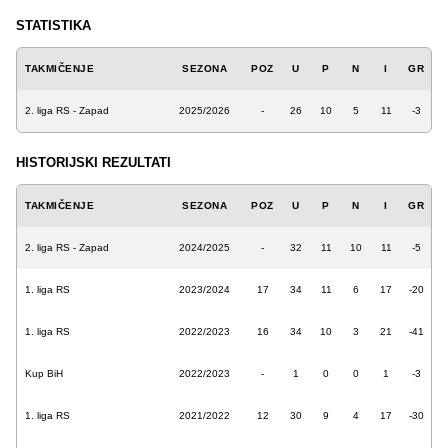
STATISTIKA
TAKMIČENJE
SEZONA
POZ
U
P
N
I
GR
2. liga RS - Zapad
2025/2026
-
26
10
5
11
-3
HISTORIJSKI REZULTATI
TAKMIČENJE
SEZONA
POZ
U
P
N
I
GR
2. liga RS - Zapad
2024/2025
-
32
11
10
11
-5
1. liga RS
2023/2024
17
34
11
6
17
-20
1. liga RS
2022/2023
16
34
10
3
21
-41
Kup BiH
2022/2023
-
1
0
0
1
-3
1. liga RS
2021/2022
12
30
9
4
17
-30