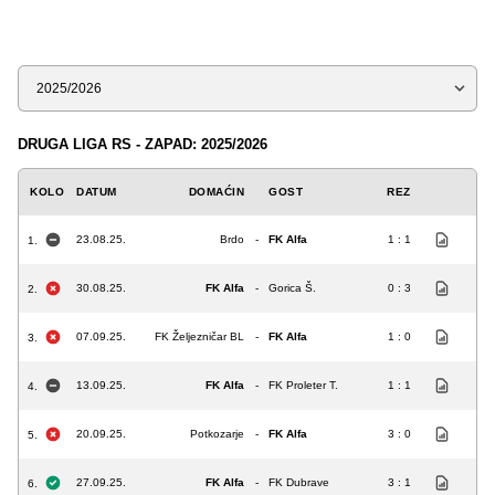
Sezona
DRUGA LIGA RS - ZAPAD: 2025/2026
KOLO
DATUM
DOMAĆIN
GOST
REZ
23.08.25.
Brdo
-
FK Alfa
1 : 1
1.
30.08.25.
FK Alfa
-
Gorica Š.
0 : 3
2.
07.09.25.
FK Željezničar BL
-
FK Alfa
1 : 0
3.
13.09.25.
FK Alfa
-
FK Proleter T.
1 : 1
4.
20.09.25.
Potkozarje
-
FK Alfa
3 : 0
5.
27.09.25.
FK Alfa
-
FK Dubrave
3 : 1
6.