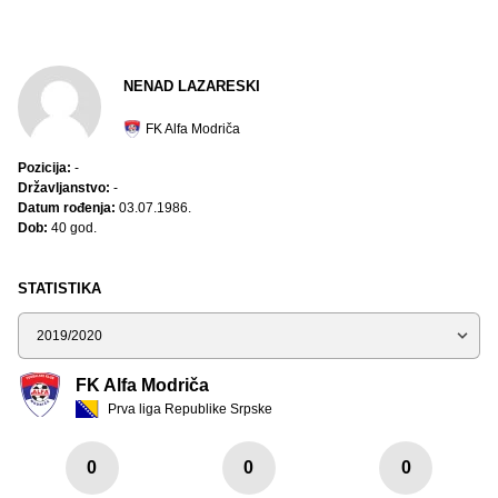
NENAD LAZARESKI
FK Alfa Modriča
Pozicija:
-
Državljanstvo:
-
Datum rođenja:
03.07.1986.
Dob:
40 god.
STATISTIKA
Sezona
FK Alfa Modriča
Prva liga Republike Srpske
0
0
0