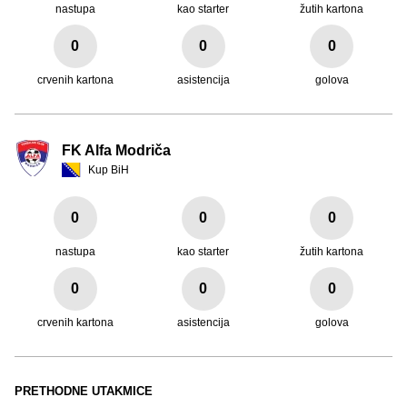
nastupa
kao starter
žutih kartona
0
0
0
crvenih kartona
asistencija
golova
FK Alfa Modriča
Kup BiH
0
0
0
nastupa
kao starter
žutih kartona
0
0
0
crvenih kartona
asistencija
golova
PRETHODNE UTAKMICE