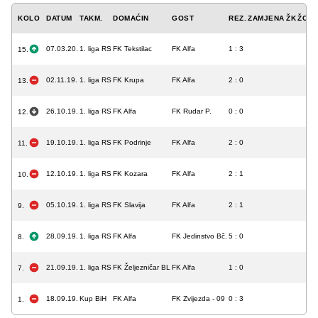
KOLO
DATUM
TAKM.
DOMAĆIN
GOST
REZ.
ZAMJENA
ŽK
ŽCK
07.03.20.
1. liga RS
FK Tekstilac
FK Alfa
1 : 3
15.
02.11.19.
1. liga RS
FK Krupa
FK Alfa
2 : 0
13.
26.10.19.
1. liga RS
FK Alfa
FK Rudar P.
0 : 0
12.
19.10.19.
1. liga RS
FK Podrinje
FK Alfa
2 : 0
11.
12.10.19.
1. liga RS
FK Kozara
FK Alfa
2 : 1
10.
05.10.19.
1. liga RS
FK Slavija
FK Alfa
2 : 1
9.
28.09.19.
1. liga RS
FK Alfa
FK Jedinstvo Bč.
5 : 0
8.
21.09.19.
1. liga RS
FK Željezničar BL
FK Alfa
1 : 0
7.
18.09.19.
Kup BiH
FK Alfa
FK Zvijezda - 09
0 : 3
1.