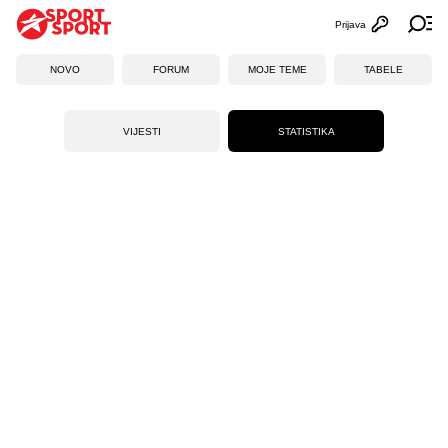
Prijava
Otvori profi
Ot
NOVO
FORUM
MOJE TEME
TABELE
VIJESTI
STATISTIKA