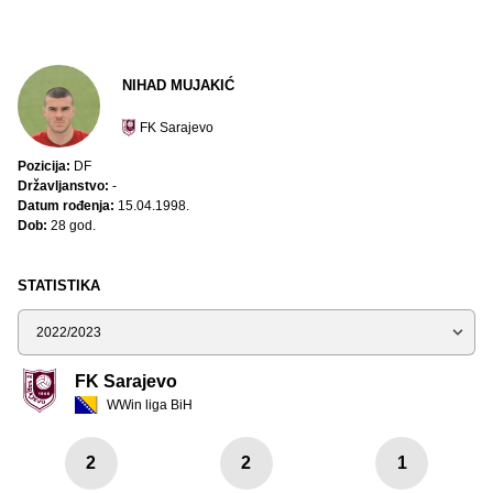
NIHAD MUJAKIĆ
FK Sarajevo
Pozicija:
DF
Državljanstvo:
-
Datum rođenja:
15.04.1998.
Dob:
28 god.
STATISTIKA
Sezona
FK Sarajevo
WWin liga BiH
2
2
1