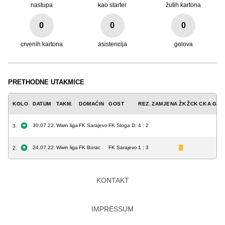
nastupa
kao starter
žutih kartona
0
0
0
crvenih kartona
asistencija
golova
PRETHODNE UTAKMICE
KOLO
DATUM
TAKM.
DOMAĆIN
GOST
REZ.
ZAMJENA
ŽK
ŽCK
CK
A
GOL
30.07.22.
Wwin liga
FK Sarajevo
FK Sloga D.
4 : 2
3.
24.07.22.
Wwin liga
FK Borac
FK Sarajevo
1 : 3
2.
KONTAKT
IMPRESSUM