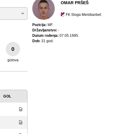
OMAR PRŠEŠ
FK Sloga Meridianbet
Pozicija:
MF
Državljanstvo:
-
Datum rođenja:
07.05.1995.
Dob:
31 god.
0
golova
GOL