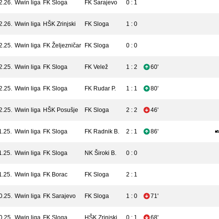
2.26.
Wwin liga
FK Sloga
FK Sarajevo
0 : 1
2.26.
Wwin liga
HŠK Zrinjski
FK Sloga
1 : 0
2.25.
Wwin liga
FK Željezničar
FK Sloga
0 : 0
2.25.
Wwin liga
FK Sloga
FK Velež
1 : 2
60'
2.25.
Wwin liga
FK Sloga
FK Rudar P.
1 : 1
80'
2.25.
Wwin liga
HŠK Posušje
FK Sloga
2 : 2
46'
1.25.
Wwin liga
FK Sloga
FK Radnik B.
2 : 1
86'
1.25.
Wwin liga
FK Sloga
NK Široki B.
0 : 0
1.25.
Wwin liga
FK Borac
FK Sloga
2 : 1
0.25.
Wwin liga
FK Sarajevo
FK Sloga
1 : 0
71'
0.25.
Wwin liga
FK Sloga
HŠK Zrinjski
0 : 1
68'