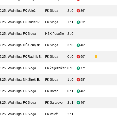
0.25.
Wwin liga
FK Velež
FK Sloga
2 : 0
86'
9.25.
Wwin liga
FK Rudar P.
FK Sloga
1 : 1
63'
9.25.
Wwin liga
FK Sloga
HŠK Posušje
2 : 0
9.25.
Wwin liga
HŠK Zrinjski
FK Sloga
3 : 0
46'
9.25.
Wwin liga
FK Radnik B.
FK Sloga
0 : 0
90'
8.25.
Wwin liga
FK Sloga
FK Željezničar
0 : 0
77'
8.25.
Wwin liga
NK Široki B.
FK Sloga
1 : 0
58'
8.25.
Wwin liga
FK Sloga
FK Borac
0 : 1
46'
8.25.
Wwin liga
FK Sloga
FK Sarajevo
2 : 1
46'
7.25.
Wwin liga
FK Sloga
FK Velež
2 : 1