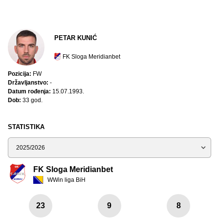
PETAR KUNIĆ
FK Sloga Meridianbet
Pozicija:
FW
Državljanstvo:
-
Datum rođenja:
15.07.1993.
Dob:
33 god.
STATISTIKA
Sezona
FK Sloga Meridianbet
WWin liga BiH
23
9
8