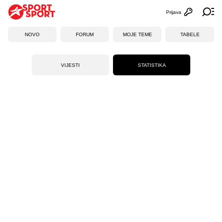
Prijava
Otvori profi
Ot
NOVO
FORUM
MOJE TEME
TABELE
VIJESTI
STATISTIKA