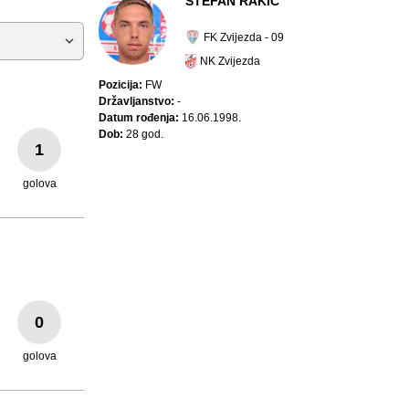
STEFAN RAKIĆ
FK Zvijezda - 09
NK Zvijezda
Pozicija:
FW
Državljanstvo:
-
Datum rođenja:
16.06.1998.
Dob:
28 god.
1
golova
0
golova