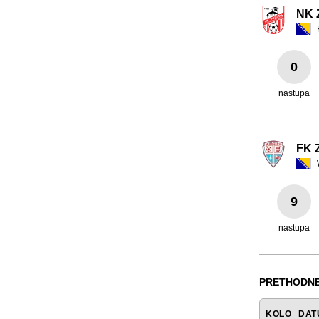
NK 
0
nastupa
FK Z
9
nastupa
PRETHODNE
KOLO
DAT