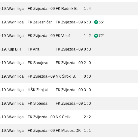
.19.
Wwin liga
FK Zvijezda - 09
FK Radnik B.
1 : 4
.19.
Wwin liga
FK Željezničar
FK Zvijezda - 09
6 : 0
55'
.19.
Wwin liga
FK Zvijezda - 09
FK Velež
1 : 2
72'
.19.
Kup BiH
FK Alfa
FK Zvijezda - 09
0 : 3
.19.
Wwin liga
FK Sarajevo
FK Zvijezda - 09
2 : 0
.19.
Wwin liga
FK Zvijezda - 09
NK Široki B.
0 : 0
.19.
Wwin liga
HŠK Zrinjski
FK Zvijezda - 09
3 : 0
.19.
Wwin liga
FK Sloboda
FK Zvijezda - 09
1 : 0
.19.
Wwin liga
FK Zvijezda - 09
NK Čelik
2 : 2
.19.
Wwin liga
FK Zvijezda - 09
FK Mladost DK
1 : 1