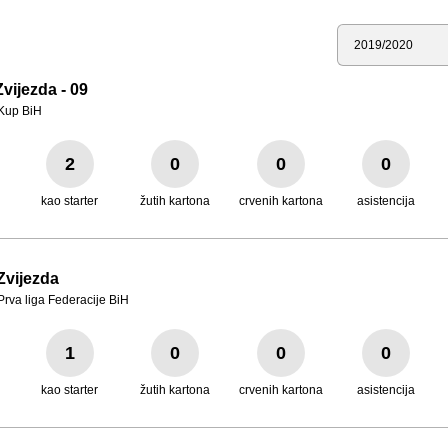
Sezona
vijezda - 09
Kup BiH
2
0
0
0
kao starter
žutih kartona
crvenih kartona
asistencija
Zvijezda
Prva liga Federacije BiH
1
0
0
0
kao starter
žutih kartona
crvenih kartona
asistencija