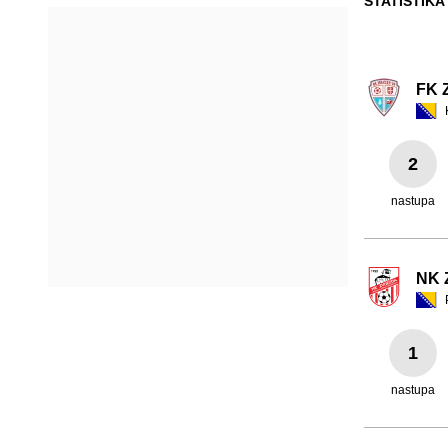
STATISTIKA
FK Z
2
nastupa
NK 
1
nastupa