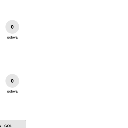
0
golova
0
golova
A
GOL