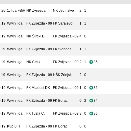
.20.
1. liga FBiH
NK Zvijezda
NK Jedinstvo
2 : 1
.19.
Wwin liga
FK Zvijezda - 09
FK Sarajevo
1 : 1
.19.
Wwin liga
NK Široki B.
FK Zvijezda - 09
4 : 0
.19.
Wwin liga
FK Zvijezda - 09
FK Sloboda
1 : 1
.19.
Wwin liga
NK Čelik
FK Zvijezda - 09
2 : 1
85'
.19.
Wwin liga
FK Zvijezda - 09
HŠK Zrinjski
2 : 0
.19.
Wwin liga
FK Mladost DK
FK Zvijezda - 09
1 : 0
85'
.19.
Wwin liga
FK Zvijezda - 09
FK Borac
0 : 2
84'
.19.
Wwin liga
FK Tuzla C.
FK Zvijezda - 09
3 : 0
86'
.19.
Kup BiH
FK Zvijezda - 09
FK Borac
0 : 6