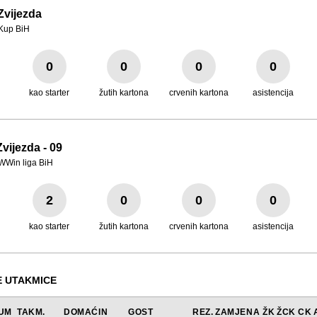
Zvijezda
Kup BiH
0
0
0
0
kao starter
žutih kartona
crvenih kartona
asistencija
vijezda - 09
WWin liga BiH
2
0
0
0
kao starter
žutih kartona
crvenih kartona
asistencija
 UTAKMICE
UM
TAKM.
DOMAĆIN
GOST
REZ.
ZAMJENA
ŽK
ŽCK
CK