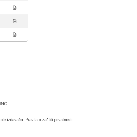
0
0
0
ING
vole izdavača.
Pravila o zaštiti privatnosti.