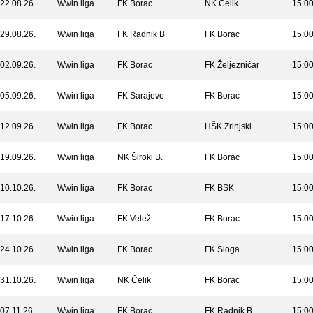
22.08.26.
Wwin liga
FK Borac
NK Čelik
15:0
29.08.26.
Wwin liga
FK Radnik B.
FK Borac
15:0
02.09.26.
Wwin liga
FK Borac
FK Željezničar
15:0
05.09.26.
Wwin liga
FK Sarajevo
FK Borac
15:0
12.09.26.
Wwin liga
FK Borac
HŠK Zrinjski
15:0
19.09.26.
Wwin liga
NK Široki B.
FK Borac
15:0
10.10.26.
Wwin liga
FK Borac
FK BSK
15:0
17.10.26.
Wwin liga
FK Velež
FK Borac
15:0
24.10.26.
Wwin liga
FK Borac
FK Sloga
15:0
31.10.26.
Wwin liga
NK Čelik
FK Borac
15:0
07.11.26.
Wwin liga
FK Borac
FK Radnik B.
15:0