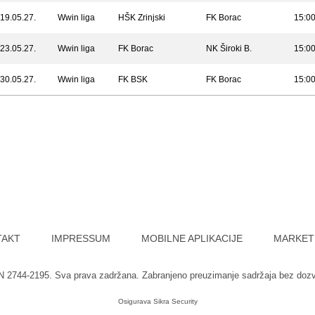
19.05.27.
Wwin liga
HŠK Zrinjski
FK Borac
15:0
23.05.27.
Wwin liga
FK Borac
NK Široki B.
15:0
30.05.27.
Wwin liga
FK BSK
FK Borac
15:0
TAKT
IMPRESSUM
MOBILNE APLIKACIJE
MARKET
SN 2744-2195. Sva prava zadržana. Zabranjeno preuzimanje sadržaja bez doz
Osigurava
Sikra Security