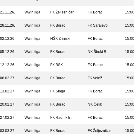
21.11.26.
Wwin liga
FK Željezničar
FK Borac
15:0
28.11.26.
Wwin liga
FK Borac
FK Sarajevo
15:0
02.12.26.
Wwin liga
HŠK Zrinjski
FK Borac
15:0
05.12.26.
Wwin liga
FK Borac
NK Široki B.
15:0
12.12.26.
Wwin liga
FK BSK
FK Borac
15:0
06.02.27.
Wwin liga
FK Borac
FK Velež
15:0
13.02.27.
Wwin liga
FK Sloga
FK Borac
15:0
20.02.27.
Wwin liga
FK Borac
NK Čelik
15:0
27.02.27.
Wwin liga
FK Radnik B.
FK Borac
15:0
03.03.27.
Wwin liga
FK Borac
FK Željezničar
15:0