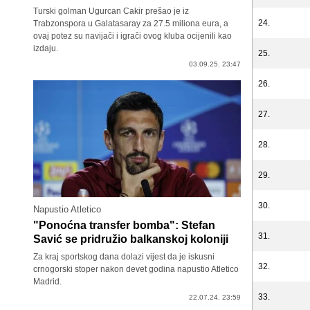
Turski golman Ugurcan Cakir prešao je iz
24.
Trabzonspora u Galatasaray za 27.5 miliona eura, a
ovaj potez su navijači i igrači ovog kluba ocijenili kao
izdaju.
25.
03.09.25. 23:47
26.
27.
28.
29.
30.
Napustio Atletico
"Ponoćna transfer bomba": Stefan
31.
Savić se pridružio balkanskoj koloniji
Za kraj sportskog dana dolazi vijest da je iskusni
32.
crnogorski stoper nakon devet godina napustio Atletico
Madrid.
33.
22.07.24. 23:59