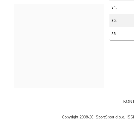
34.
35.
36.
KON
Copyright 2008-26. SportSport d.o.o. IS