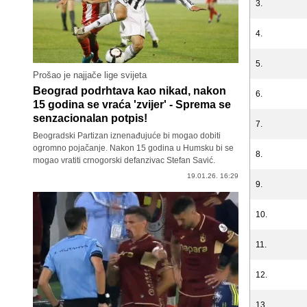
3.
4.
5.
Prošao je najjače lige svijeta
Beograd podrhtava kao nikad, nakon
6.
15 godina se vraća 'zvijer' - Sprema se
senzacionalan potpis!
7.
Beogradski Partizan iznenađujuće bi mogao dobiti
ogromno pojačanje. Nakon 15 godina u Humsku bi se
8.
mogao vratiti crnogorski defanzivac Stefan Savić.
19.01.26. 16:29
9.
10.
11.
12.
13.