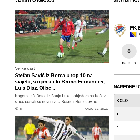
VIJESTI O IGRAČU
STATISTIKA
FK 
0
nastupa
Velika čast
Stefan Savić iz Borca u top 10 na
svijetu, s njim su tu Bruno Fernandes,
NAREDNE U
Luis Diaz, Olise...
Nogometaši Borca iz Banja Luke pobjedom na Koševu
KOLO
sinoć postali su novi prvaci Bosne i Hercegovine.
8
04.05.26. 18:26
1.
2.