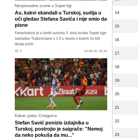
Nevjerovatne scene u Super ligi
Au, kakvi skandali u Turskoj, sudija u
14.
oči gledao Stefana Savića i nije smio da
pisne
15.
Fenerbahce je u derbi susretu 5. kola turske Super lige
savladao Trabzonspor s 1:0 u duelu o kojem će biti
16.
dosta priče.
3
14.09.25. 20:16
17.
18.
19.
20.
21.
Kakav potez Crnogorca
22.
Stefan Savić ponizio izdajnika u
Turskoj, postrojio je saigrače: "Nemoj
da neko pokuša da mu..."
23.