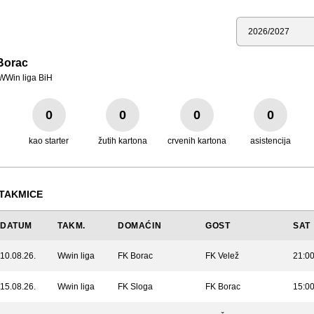
Sezona
Borac
WWin liga BiH
0
0
0
0
kao starter
žutih kartona
crvenih kartona
asistencija
TAKMICE
DATUM
TAKM.
DOMAĆIN
GOST
SAT
10.08.26.
Wwin liga
FK Borac
FK Velež
21:0
15.08.26.
Wwin liga
FK Sloga
FK Borac
15:0