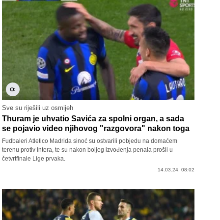
Sve su riješili uz osmijeh
Thuram je uhvatio Savića za spolni organ, a sada
se pojavio video njihovog "razgovora" nakon toga
Fudbaleri Atletico Madrida sinoć su ostvarili pobjedu na domaćem
terenu protiv Intera, te su nakon boljeg izvođenja penala prošli u
četvrtfinale Lige prvaka.
14.03.24. 08:02