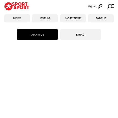
Prijava
Otvori profi
Ot
NOVO
FORUM
MOJE TEME
TABELE
UTAKMICE
IGRAČI