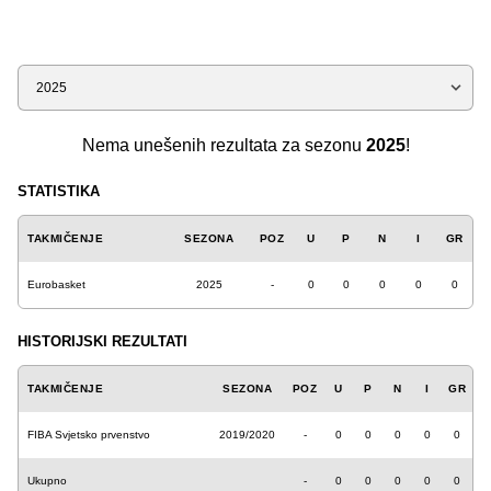
Sezona
Nema unešenih rezultata za sezonu
2025
!
STATISTIKA
TAKMIČENJE
SEZONA
POZ
U
P
N
I
GR
Eurobasket
2025
-
0
0
0
0
0
HISTORIJSKI REZULTATI
TAKMIČENJE
SEZONA
POZ
U
P
N
I
GR
FIBA Svjetsko prvenstvo
2019/2020
-
0
0
0
0
0
Ukupno
-
0
0
0
0
0