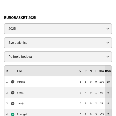
EUROBASKET 2025
Sezona
Tip
Liga
#
TIM
U
P
N
I
RAZ
BOD
1.
Turska
5
5
0
0
100
10
2.
Srbija
5
4
0
1
66
9
3.
Latvija
5
3
0
2
28
8
4.
Portugal
5
2
0
3
-53
7