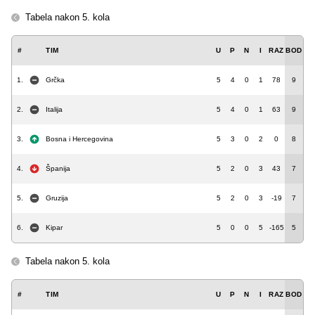
Tabela nakon 5. kola
#
TIM
U
P
N
I
RAZ
BOD
1.
Grčka
5
4
0
1
78
9
2.
Italija
5
4
0
1
63
9
3.
Bosna i Hercegovina
5
3
0
2
0
8
4.
Španija
5
2
0
3
43
7
5.
Gruzija
5
2
0
3
-19
7
6.
Kipar
5
0
0
5
-165
5
Tabela nakon 5. kola
#
TIM
U
P
N
I
RAZ
BOD