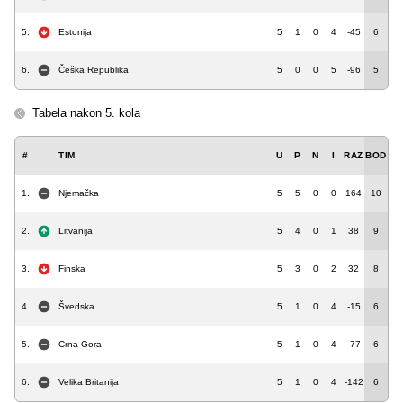
5.
Estonija
5
1
0
4
-45
6
6.
Češka Republika
5
0
0
5
-96
5
Tabela nakon 5. kola
#
TIM
U
P
N
I
RAZ
BOD
1.
Njemačka
5
5
0
0
164
10
2.
Litvanija
5
4
0
1
38
9
3.
Finska
5
3
0
2
32
8
4.
Švedska
5
1
0
4
-15
6
5.
Crna Gora
5
1
0
4
-77
6
6.
Velika Britanija
5
1
0
4
-142
6