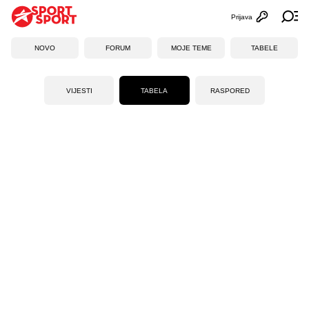
Prijava
Otvori profi
Ot
NOVO
FORUM
MOJE TEME
TABELE
VIJESTI
TABELA
RASPORED