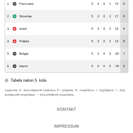
1.
Francuska
5
4
0
1
70
9
2.
Slovenija
5
3
0
2
17
8
3.
Izrael
5
3
0
2
16
8
4.
Poljska
5
3
0
2
13
8
5.
Belgija
5
2
0
3
-40
7
6.
Island
5
0
0
5
-76
5
Tabela nakon 5. kola
Legenda: U - broj odigranih utakmica, P - pobjede, N - neriješeno, I - Izgubljene, + - broj
postignutih pogodaka, - - broj primljenih pogodaka.
KONTAKT
IMPRESSUM