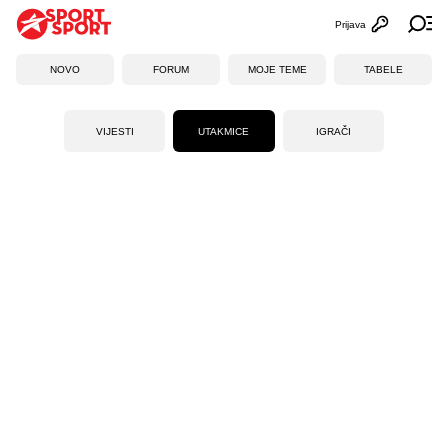
Prijava
Otvori profi
Ot
NOVO
FORUM
MOJE TEME
TABELE
VIJESTI
UTAKMICE
IGRAČI