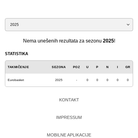
Sezona
Nema unešenih rezultata za sezonu
2025
!
STATISTIKA
TAKMIČENJE
SEZONA
POZ
U
P
N
I
GR
Eurobasket
2025
-
0
0
0
0
0
KONTAKT
IMPRESSUM
MOBILNE APLIKACIJE