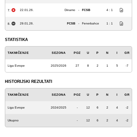
22.01.26.
Dinamo
-
FCSB
4 : 1
7.
29.01.26.
FCSB
-
Fenerbahce
1 : 1
8.
STATISTIKA
TAKMIČENJE
SEZONA
POZ
U
P
N
I
GR
Liga Evrope
2025/2026
27
8
2
1
5
-7
HISTORIJSKI REZULTATI
TAKMIČENJE
SEZONA
POZ
U
P
N
I
GR
Liga Evrope
2024/2025
-
12
6
2
4
-2
Ukupno
-
12
6
2
4
-2