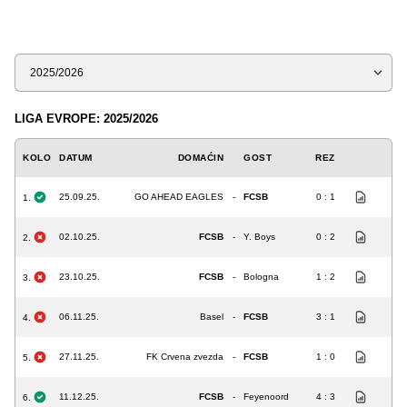
Sezona
LIGA EVROPE: 2025/2026
KOLO
DATUM
DOMAĆIN
GOST
REZ
25.09.25.
GO AHEAD EAGLES
-
FCSB
0 : 1
1.
02.10.25.
FCSB
-
Y. Boys
0 : 2
2.
23.10.25.
FCSB
-
Bologna
1 : 2
3.
06.11.25.
Basel
-
FCSB
3 : 1
4.
27.11.25.
FK Crvena zvezda
-
FCSB
1 : 0
5.
11.12.25.
FCSB
-
Feyenoord
4 : 3
6.