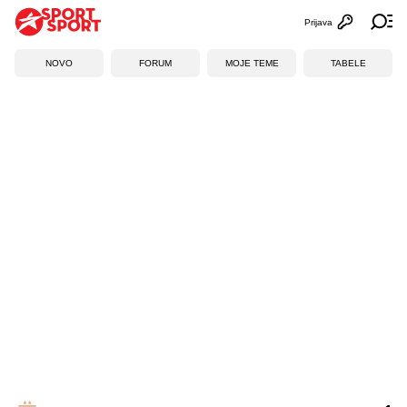
Prijava
Otvori profi
Ot
NOVO
FORUM
MOJE TEME
TABELE