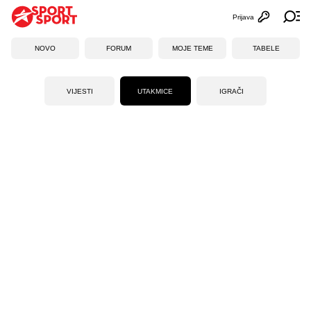
Prijava
Otvori profi
Ot
NOVO
FORUM
MOJE TEME
TABELE
VIJESTI
UTAKMICE
IGRAČI