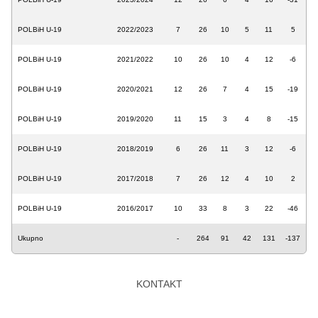
POLBiH U-19
2022/2023
7
26
10
5
11
5
POLBiH U-19
2021/2022
10
26
10
4
12
-6
POLBiH U-19
2020/2021
12
26
7
4
15
-19
POLBiH U-19
2019/2020
11
15
3
4
8
-15
POLBiH U-19
2018/2019
6
26
11
3
12
-6
POLBiH U-19
2017/2018
7
26
12
4
10
2
POLBiH U-19
2016/2017
10
33
8
3
22
-46
Ukupno
-
264
91
42
131
-137
KONTAKT