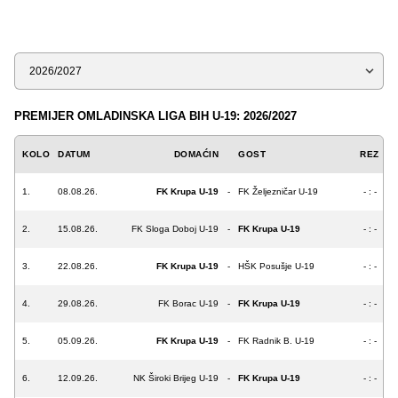
Sezona
PREMIJER OMLADINSKA LIGA BIH U-19: 2026/2027
KOLO
DATUM
DOMAĆIN
GOST
REZ
1.
08.08.26.
FK Krupa U-19
-
FK Željezničar U-19
- : -
2.
15.08.26.
FK Sloga Doboj U-19
-
FK Krupa U-19
- : -
3.
22.08.26.
FK Krupa U-19
-
HŠK Posušje U-19
- : -
4.
29.08.26.
FK Borac U-19
-
FK Krupa U-19
- : -
5.
05.09.26.
FK Krupa U-19
-
FK Radnik B. U-19
- : -
6.
12.09.26.
NK Široki Brijeg U-19
-
FK Krupa U-19
- : -