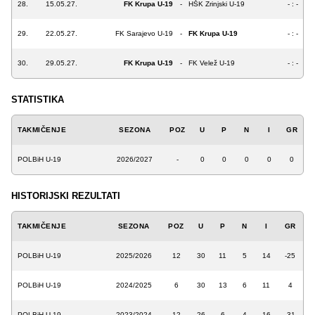
28.
15.05.27.
FK Krupa U-19
-
HŠK Zrinjski U-19
- : -
29.
22.05.27.
FK Sarajevo U-19
-
FK Krupa U-19
- : -
30.
29.05.27.
FK Krupa U-19
-
FK Velež U-19
- : -
STATISTIKA
TAKMIČENJE
SEZONA
POZ
U
P
N
I
GR
POLBiH U-19
2026/2027
-
0
0
0
0
0
HISTORIJSKI REZULTATI
TAKMIČENJE
SEZONA
POZ
U
P
N
I
GR
POLBiH U-19
2025/2026
12
30
11
5
14
-25
POLBiH U-19
2024/2025
6
30
13
6
11
4
POLBiH U-19
2023/2024
12
26
6
4
16
-31