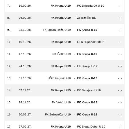
7.
19.09.26.
FK Krupa U-19
-
FK Zvijezda-09 U-19
- : -
8.
26.09.26.
FK Krupa U-19
-
Željezničar BL
- : -
9.
03.10.26.
FK Igman Ilidža U-19
-
FK Krupa U-19
- : -
10.
10.10.26.
FK Krupa U-19
-
OFK "Spartak 2013"
- : -
11.
17.10.26.
NK Čelik U-19
-
FK Krupa U-19
- : -
12.
24.10.26.
FK Krupa U-19
-
FK Slavija U-19
- : -
13.
31.10.26.
HŠK Zrinjski U-19
-
FK Krupa U-19
- : -
14.
07.11.26.
FK Krupa U-19
-
FK Sarajevo U-19
- : -
15.
14.11.26.
FK Velež U-19
-
FK Krupa U-19
- : -
16.
20.02.27.
FK Željezničar U-19
-
FK Krupa U-19
- : -
17.
27.02.27.
FK Krupa U-19
-
FK Sloga Doboj U-19
- : -