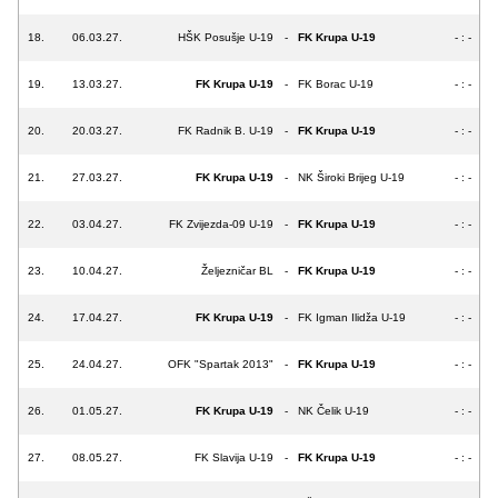
18.
06.03.27.
HŠK Posušje U-19
-
FK Krupa U-19
- : -
19.
13.03.27.
FK Krupa U-19
-
FK Borac U-19
- : -
20.
20.03.27.
FK Radnik B. U-19
-
FK Krupa U-19
- : -
21.
27.03.27.
FK Krupa U-19
-
NK Široki Brijeg U-19
- : -
22.
03.04.27.
FK Zvijezda-09 U-19
-
FK Krupa U-19
- : -
23.
10.04.27.
Željezničar BL
-
FK Krupa U-19
- : -
24.
17.04.27.
FK Krupa U-19
-
FK Igman Ilidža U-19
- : -
25.
24.04.27.
OFK "Spartak 2013"
-
FK Krupa U-19
- : -
26.
01.05.27.
FK Krupa U-19
-
NK Čelik U-19
- : -
27.
08.05.27.
FK Slavija U-19
-
FK Krupa U-19
- : -