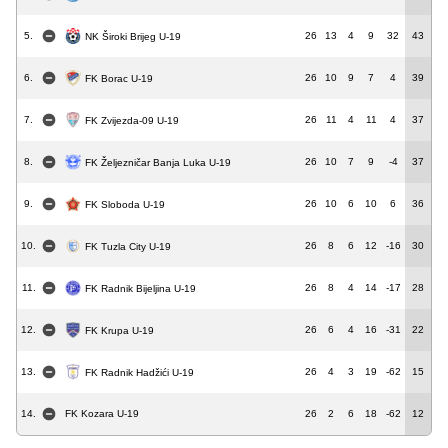
5.
26
13
4
9
32
43
NK Široki Brijeg U-19
6.
26
10
9
7
4
39
FK Borac U-19
7.
26
11
4
11
4
37
FK Zvijezda-09 U-19
8.
26
10
7
9
-4
37
FK Željezničar Banja Luka U-19
9.
26
10
6
10
6
36
FK Sloboda U-19
10.
26
8
6
12
-16
30
FK Tuzla City U-19
11.
26
8
4
14
-17
28
FK Radnik Bijeljina U-19
12.
26
6
4
16
-31
22
FK Krupa U-19
13.
26
4
3
19
-62
15
FK Radnik Hadžići U-19
14.
FK Kozara U-19
26
2
6
18
-62
12