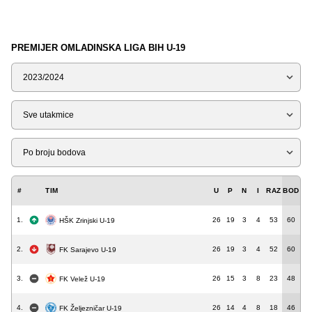
PREMIJER OMLADINSKA LIGA BIH U-19
Sezona
Tip
Liga
#
TIM
U
P
N
I
RAZ
BOD
1.
26
19
3
4
53
60
HŠK Zrinjski U-19
2.
26
19
3
4
52
60
FK Sarajevo U-19
3.
26
15
3
8
23
48
FK Velež U-19
4.
26
14
4
8
18
46
FK Željezničar U-19