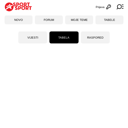
Prijava
Otvori profi
Ot
NOVO
FORUM
MOJE TEME
TABELE
VIJESTI
TABELA
RASPORED