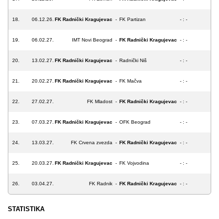
18.
06.12.26.
FK Radnički Kragujevac
-
FK Partizan
- : -
19.
06.02.27.
IMT Novi Beograd
-
FK Radnički Kragujevac
- : -
20.
13.02.27.
FK Radnički Kragujevac
-
Radnički Niš
- : -
21.
20.02.27.
FK Radnički Kragujevac
-
FK Mačva
- : -
22.
27.02.27.
FK Mladost
-
FK Radnički Kragujevac
- : -
23.
07.03.27.
FK Radnički Kragujevac
-
OFK Beograd
- : -
24.
13.03.27.
FK Crvena zvezda
-
FK Radnički Kragujevac
- : -
25.
20.03.27.
FK Radnički Kragujevac
-
FK Vojvodina
- : -
26.
03.04.27.
FK Radnik
-
FK Radnički Kragujevac
- : -
STATISTIKA