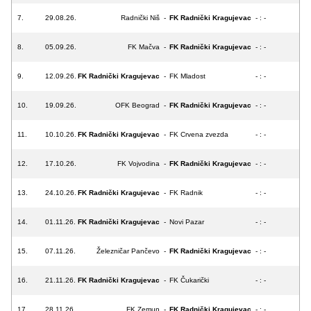
7.
29.08.26.
Radnički Niš
-
FK Radnički Kragujevac
- : -
8.
05.09.26.
FK Mačva
-
FK Radnički Kragujevac
- : -
9.
12.09.26.
FK Radnički Kragujevac
-
FK Mladost
- : -
10.
19.09.26.
OFK Beograd
-
FK Radnički Kragujevac
- : -
11.
10.10.26.
FK Radnički Kragujevac
-
FK Crvena zvezda
- : -
12.
17.10.26.
FK Vojvodina
-
FK Radnički Kragujevac
- : -
13.
24.10.26.
FK Radnički Kragujevac
-
FK Radnik
- : -
14.
01.11.26.
FK Radnički Kragujevac
-
Novi Pazar
- : -
15.
07.11.26.
Železničar Pančevo
-
FK Radnički Kragujevac
- : -
16.
21.11.26.
FK Radnički Kragujevac
-
FK Čukarički
- : -
17.
28.11.26.
FK Zemun
-
FK Radnički Kragujevac
- : -