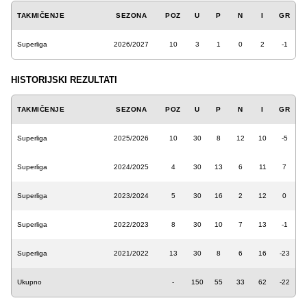
TAKMIČENJE
SEZONA
POZ
U
P
N
I
GR
Superliga
2026/2027
10
3
1
0
2
-1
HISTORIJSKI REZULTATI
TAKMIČENJE
SEZONA
POZ
U
P
N
I
GR
Superliga
2025/2026
10
30
8
12
10
-5
Superliga
2024/2025
4
30
13
6
11
7
Superliga
2023/2024
5
30
16
2
12
0
Superliga
2022/2023
8
30
10
7
13
-1
Superliga
2021/2022
13
30
8
6
16
-23
Ukupno
-
150
55
33
62
-22