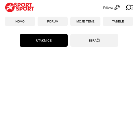
Prijava
Otvori profi
Ot
NOVO
FORUM
MOJE TEME
TABELE
UTAKMICE
IGRAČI