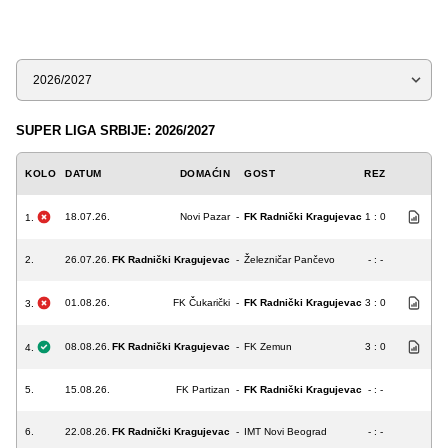
Sezona
SUPER LIGA SRBIJE: 2026/2027
KOLO
DATUM
DOMAĆIN
GOST
REZ
18.07.26.
Novi Pazar
-
FK Radnički Kragujevac
1 : 0
1.
2.
26.07.26.
FK Radnički Kragujevac
-
Železničar Pančevo
- : -
01.08.26.
FK Čukarički
-
FK Radnički Kragujevac
3 : 0
3.
08.08.26.
FK Radnički Kragujevac
-
FK Zemun
3 : 0
4.
5.
15.08.26.
FK Partizan
-
FK Radnički Kragujevac
- : -
6.
22.08.26.
FK Radnički Kragujevac
-
IMT Novi Beograd
- : -