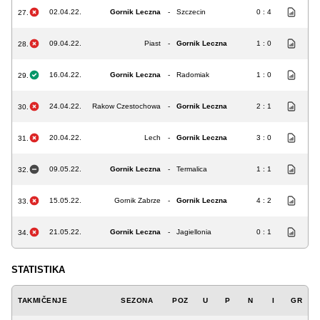
02.04.22.
Gornik Leczna
-
Szczecin
0 : 4
27.
09.04.22.
Piast
-
Gornik Leczna
1 : 0
28.
16.04.22.
Gornik Leczna
-
Radomiak
1 : 0
29.
24.04.22.
Rakow Czestochowa
-
Gornik Leczna
2 : 1
30.
20.04.22.
Lech
-
Gornik Leczna
3 : 0
31.
09.05.22.
Gornik Leczna
-
Termalica
1 : 1
32.
15.05.22.
Gornik Zabrze
-
Gornik Leczna
4 : 2
33.
21.05.22.
Gornik Leczna
-
Jagiellonia
0 : 1
34.
STATISTIKA
TAKMIČENJE
SEZONA
POZ
U
P
N
I
GR