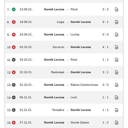
13.09.21.
Gornik Leczna
-
Plock
3 : 2
7.
19.09.21.
Legia
-
Gornik Leczna
3 : 1
8.
24.09.21.
Gornik Leczna
-
Lechia
0 : 4
9.
03.10.21.
Szczecin
-
Gornik Leczna
4 : 1
10.
16.10.21.
Gornik Leczna
-
Piast
1 : 1
11.
22.10.21.
Radomiak
-
Gornik Leczna
3 : 1
12.
31.10.21.
Gornik Leczna
-
Rakow Czestochowa
0 : 0
13.
06.11.21.
Gornik Leczna
-
Lech
1 : 1
14.
21.11.21.
Termalica
-
Gornik Leczna
1 : 1
15.
27.11.21.
Gornik Leczna
-
Gornik Zabrze
1 : 2
16.