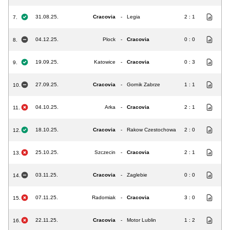
31.08.25.
Cracovia
-
Legia
2 : 1
7.
04.12.25.
Plock
-
Cracovia
0 : 0
8.
19.09.25.
Katowice
-
Cracovia
0 : 3
9.
27.09.25.
Cracovia
-
Gornik Zabrze
1 : 1
10.
04.10.25.
Arka
-
Cracovia
2 : 1
11.
18.10.25.
Cracovia
-
Rakow Czestochowa
2 : 0
12.
25.10.25.
Szczecin
-
Cracovia
2 : 1
13.
03.11.25.
Cracovia
-
Zaglebie
0 : 0
14.
07.11.25.
Radomiak
-
Cracovia
3 : 0
15.
22.11.25.
Cracovia
-
Motor Lublin
1 : 2
16.