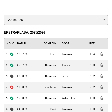
Sezona
EKSTRAKLASA: 2025/2026
KOLO
DATUM
DOMAĆIN
GOST
REZ
18.07.25.
Lech
-
Cracovia
1 : 4
1.
25.07.25.
Cracovia
-
Termalica
2 : 0
2.
03.08.25.
Cracovia
-
Lechia
2 : 2
3.
10.08.25.
Jagiellonia
-
Cracovia
5 : 2
4.
15.08.25.
Cracovia
-
Widzew Lodz
1 : 0
5.
24.08.25.
Piast
-
Cracovia
0 : 0
6.