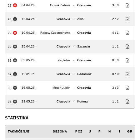
04.04.26.
Gornik Zabrze
-
Cracovia
3 : 0
27.
12.04.26.
Cracovia
-
Arka
2 : 2
28.
19.04.26.
Rakow Czestochowa
-
Cracovia
4 : 1
29.
25.04.26.
Cracovia
-
Szczecin
1 : 1
30.
03.05.26.
Zaglebie
-
Cracovia
0 : 0
31.
11.05.26.
Cracovia
-
Radomiak
0 : 0
32.
16.05.26.
Motor Lublin
-
Cracovia
3 : 3
33.
23.05.26.
Cracovia
-
Korona
1 : 1
34.
STATISTIKA
TAKMIČENJE
SEZONA
POZ
U
P
N
I
GR