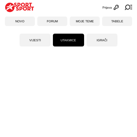
Prijava
Otvori profi
Ot
NOVO
FORUM
MOJE TEME
TABELE
VIJESTI
UTAKMICE
IGRAČI