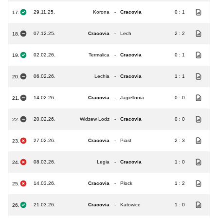
29.11.25.
Korona
-
Cracovia
0 : 1
17.
07.12.25.
Cracovia
-
Lech
2 : 2
18.
02.02.26.
Termalica
-
Cracovia
0 : 1
19.
06.02.26.
Lechia
-
Cracovia
1 : 1
20.
14.02.26.
Cracovia
-
Jagiellonia
0 : 0
21.
20.02.26.
Widzew Lodz
-
Cracovia
0 : 0
22.
27.02.26.
Cracovia
-
Piast
2 : 3
23.
08.03.26.
Legia
-
Cracovia
1 : 0
24.
14.03.26.
Cracovia
-
Plock
1 : 2
25.
21.03.26.
Cracovia
-
Katowice
1 : 0
26.