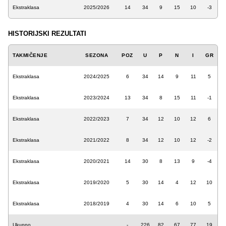
Ekstraklasa
2025/2026
14
34
9
15
10
-3
HISTORIJSKI REZULTATI
TAKMIČENJE
SEZONA
POZ
U
P
N
I
GR
Ekstraklasa
2024/2025
6
34
14
9
11
5
Ekstraklasa
2023/2024
13
34
8
15
11
-1
Ekstraklasa
2022/2023
7
34
12
10
12
6
Ekstraklasa
2021/2022
8
34
12
10
12
-2
Ekstraklasa
2020/2021
14
30
8
13
9
-4
Ekstraklasa
2019/2020
5
30
14
4
12
10
Ekstraklasa
2018/2019
4
30
14
6
10
5
Ukupno
-
226
82
67
77
19