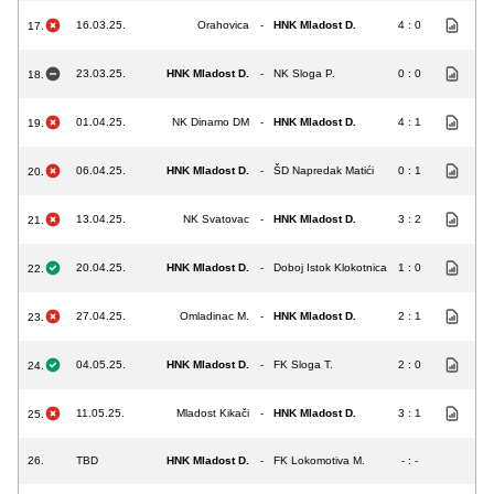
16.03.25.
Orahovica
-
HNK Mladost D.
4 : 0
17.
23.03.25.
HNK Mladost D.
-
NK Sloga P.
0 : 0
18.
01.04.25.
NK Dinamo DM
-
HNK Mladost D.
4 : 1
19.
06.04.25.
HNK Mladost D.
-
ŠD Napredak Matići
0 : 1
20.
13.04.25.
NK Svatovac
-
HNK Mladost D.
3 : 2
21.
20.04.25.
HNK Mladost D.
-
Doboj Istok Klokotnica
1 : 0
22.
27.04.25.
Omladinac M.
-
HNK Mladost D.
2 : 1
23.
04.05.25.
HNK Mladost D.
-
FK Sloga T.
2 : 0
24.
11.05.25.
Mladost Kikači
-
HNK Mladost D.
3 : 1
25.
26.
TBD
HNK Mladost D.
-
FK Lokomotiva M.
- : -