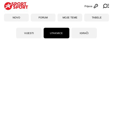
Prijava
Otvori profi
Ot
NOVO
FORUM
MOJE TEME
TABELE
VIJESTI
UTAKMICE
IGRAČI