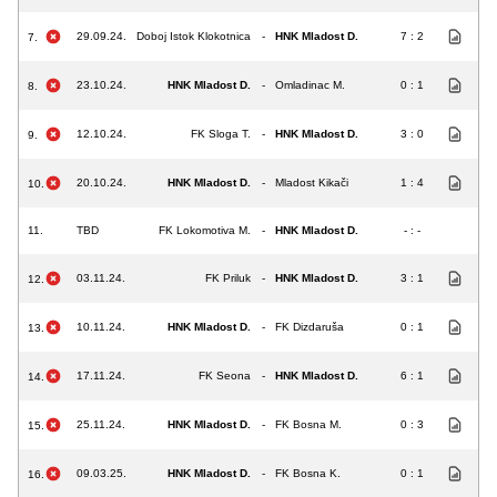
29.09.24.
Doboj Istok Klokotnica
-
HNK Mladost D.
7 : 2
7.
23.10.24.
HNK Mladost D.
-
Omladinac M.
0 : 1
8.
12.10.24.
FK Sloga T.
-
HNK Mladost D.
3 : 0
9.
20.10.24.
HNK Mladost D.
-
Mladost Kikači
1 : 4
10.
11.
TBD
FK Lokomotiva M.
-
HNK Mladost D.
- : -
03.11.24.
FK Priluk
-
HNK Mladost D.
3 : 1
12.
10.11.24.
HNK Mladost D.
-
FK Dizdaruša
0 : 1
13.
17.11.24.
FK Seona
-
HNK Mladost D.
6 : 1
14.
25.11.24.
HNK Mladost D.
-
FK Bosna M.
0 : 3
15.
09.03.25.
HNK Mladost D.
-
FK Bosna K.
0 : 1
16.