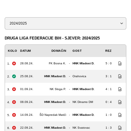
Sezona
DRUGA LIGA FEDERACIJE BIH - SJEVER: 2024/2025
KOLO
DATUM
DOMAĆIN
GOST
REZ
28.08.24.
FK Bosna K.
-
HNK Mladost D.
5 : 0
1.
25.08.24.
HNK Mladost D.
-
Orahovica
3 : 1
2.
01.09.24.
NK Sloga P.
-
HNK Mladost D.
4 : 1
3.
08.09.24.
HNK Mladost D.
-
NK Dinamo DM
0 : 4
4.
14.09.24.
ŠD Napredak Matići
-
HNK Mladost D.
1 : 0
5.
22.09.24.
HNK Mladost D.
-
NK Svatovac
1 : 3
6.