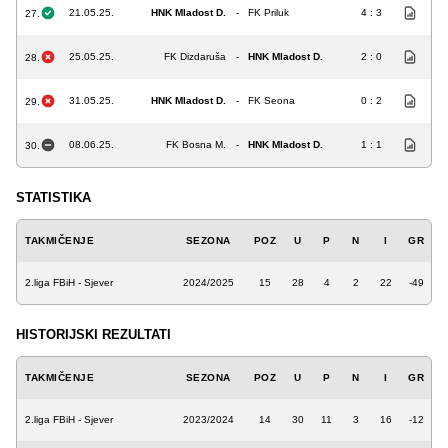
21.05.25.
HNK Mladost D.
-
FK Priluk
4 : 3
27.
25.05.25.
FK Dizdaruša
-
HNK Mladost D.
2 : 0
28.
31.05.25.
HNK Mladost D.
-
FK Seona
0 : 2
29.
08.06.25.
FK Bosna M.
-
HNK Mladost D.
1 : 1
30.
STATISTIKA
TAKMIČENJE
SEZONA
POZ
U
P
N
I
GR
2.liga FBiH - Sjever
2024/2025
15
28
4
2
22
-49
HISTORIJSKI REZULTATI
TAKMIČENJE
SEZONA
POZ
U
P
N
I
GR
2.liga FBiH - Sjever
2023/2024
14
30
11
3
16
-12