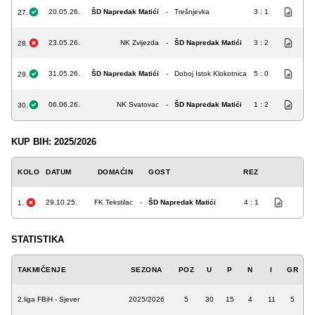
20.05.26.
ŠD Napredak Matići
-
Trešnjevka
3 : 1
27.
23.05.26.
NK Zvijezda
-
ŠD Napredak Matići
3 : 2
28.
31.05.26.
ŠD Napredak Matići
-
Doboj Istok Klokotnica
5 : 0
29.
06.06.26.
NK Svatovac
-
ŠD Napredak Matići
1 : 2
30.
KUP BIH: 2025/2026
KOLO
DATUM
DOMAĆIN
GOST
REZ
29.10.25.
FK Tekstilac
-
ŠD Napredak Matići
4 : 1
1.
STATISTIKA
TAKMIČENJE
SEZONA
POZ
U
P
N
I
GR
2.liga FBiH - Sjever
2025/2026
5
30
15
4
11
5