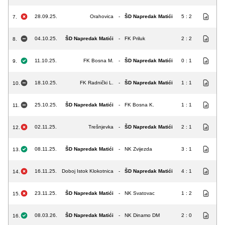
28.09.25.
Orahovica
-
ŠD Napredak Matići
5 : 2
7.
04.10.25.
ŠD Napredak Matići
-
FK Priluk
2 : 2
8.
11.10.25.
FK Bosna M.
-
ŠD Napredak Matići
0 : 1
9.
18.10.25.
FK Radnički L.
-
ŠD Napredak Matići
1 : 1
10.
25.10.25.
ŠD Napredak Matići
-
FK Bosna K.
1 : 1
11.
02.11.25.
Trešnjevka
-
ŠD Napredak Matići
2 : 1
12.
08.11.25.
ŠD Napredak Matići
-
NK Zvijezda
3 : 1
13.
16.11.25.
Doboj Istok Klokotnica
-
ŠD Napredak Matići
4 : 1
14.
23.11.25.
ŠD Napredak Matići
-
NK Svatovac
1 : 2
15.
08.03.26.
ŠD Napredak Matići
-
NK Dinamo DM
2 : 0
16.