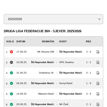
Sezona
DRUGA LIGA FEDERACIJE BIH - SJEVER: 2025/2026
KOLO
DATUM
DOMAĆIN
GOST
REZ
17.08.25.
NK Dinamo DM
-
ŠD Napredak Matići
2 : 0
1.
23.08.25.
ŠD Napredak Matići
-
OFK Gradina
1 : 1
2.
31.08.25.
Omladinac M.
-
ŠD Napredak Matići
0 : 1
3.
06.09.25.
ŠD Napredak Matići
-
Gornji Rahić
1 : 0
4.
14.09.25.
Mladost Kikači
-
ŠD Napredak Matići
4 : 5
5.
20.09.25.
ŠD Napredak Matići
-
NK Čelić
2 : 1
6.