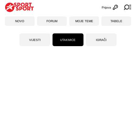
Prijava
Otvori profi
Ot
NOVO
FORUM
MOJE TEME
TABELE
VIJESTI
UTAKMICE
IGRAČI