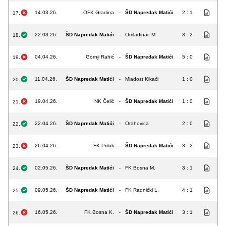
14.03.26.
OFK Gradina
-
ŠD Napredak Matići
2 : 1
17.
22.03.26.
ŠD Napredak Matići
-
Omladinac M.
3 : 2
18.
04.04.26.
Gornji Rahić
-
ŠD Napredak Matići
5 : 0
19.
11.04.26.
ŠD Napredak Matići
-
Mladost Kikači
1 : 0
20.
19.04.26.
NK Čelić
-
ŠD Napredak Matići
1 : 0
21.
22.04.26.
ŠD Napredak Matići
-
Orahovica
2 : 0
22.
26.04.26.
FK Priluk
-
ŠD Napredak Matići
3 : 2
23.
02.05.26.
ŠD Napredak Matići
-
FK Bosna M.
3 : 1
24.
09.05.26.
ŠD Napredak Matići
-
FK Radnički L.
4 : 1
25.
16.05.26.
FK Bosna K.
-
ŠD Napredak Matići
3 : 1
26.