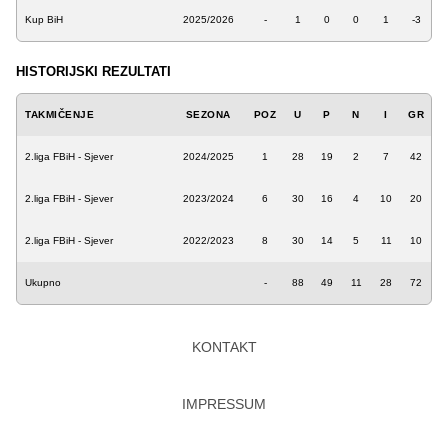
Kup BiH
2025/2026
-
1
0
0
1
-3
HISTORIJSKI REZULTATI
TAKMIČENJE
SEZONA
POZ
U
P
N
I
GR
2.liga FBiH - Sjever
2024/2025
1
28
19
2
7
42
2.liga FBiH - Sjever
2023/2024
6
30
16
4
10
20
2.liga FBiH - Sjever
2022/2023
8
30
14
5
11
10
Ukupno
-
88
49
11
28
72
KONTAKT
IMPRESSUM