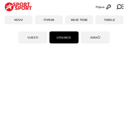
Prijava
Otvori profi
Ot
NOVO
FORUM
MOJE TEME
TABELE
VIJESTI
UTAKMICE
IGRAČI