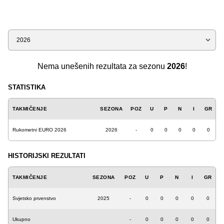
Sezona
Nema unešenih rezultata za sezonu
2026
!
STATISTIKA
TAKMIČENJE
SEZONA
POZ
U
P
N
I
GR
Rukometni EURO 2026
2026
-
0
0
0
0
0
HISTORIJSKI REZULTATI
TAKMIČENJE
SEZONA
POZ
U
P
N
I
GR
Svjetsko prvenstvo
2025
-
0
0
0
0
0
Ukupno
-
0
0
0
0
0